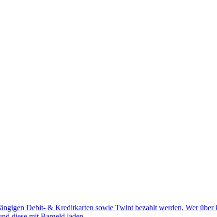
 gängigen Debit- & Kreditkarten sowie Twint bezahlt werden. Wer über k
nd diese mit Bargeld laden.