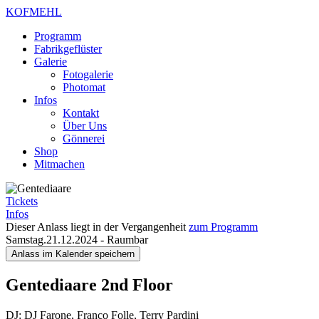
KOFMEHL
Programm
Fabrikgeflüster
Galerie
Fotogalerie
Photomat
Infos
Kontakt
Über Uns
Gönnerei
Shop
Mitmachen
Tickets
Infos
Dieser Anlass liegt in der Vergangenheit
zum Programm
Samstag.21.12.2024
-
Raumbar
Anlass im Kalender speichern
Gentediaare
2nd Floor
DJ: DJ Farone, Franco Folle, Terry Pardini