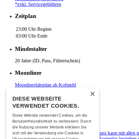
*exkl. Servicegebühren
Zeitplan
23:00 Uhr
Beginn
03:00 Uhr
Ende
Mindestalter
20 Jahre (ID, Pass, Führerschein)
Moonliner
Moonlinerfahrplan ab Kofmehl
×
Anreise
DIESE WEBSEITE
VERWENDET COOKIES.
Mit den ÖVs
|
Mit dem Auto
|
Zu Fuss
Diese Website verwendet Cookies, um die
Zahlungsarten
Benutzerfreundlichkeit zu verbessern. Durch
die Nutzung unserer Website erklären Sie
Die Kulturfabrik Kofmehl ist cashfree. Bei uns kann mit allen
sich mit der Verwendung von Cookies in
Kofmehl-Wallet in Form einer Debit-Karte kostenlos beziehen u