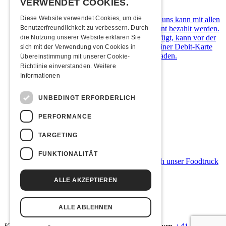
VERWENDET COOKIES.
Diese Website verwendet Cookies, um die
Die Kulturfabrik Kofmehl ist cashfree. Bei uns kann mit allen
gängigen Debit- & Kreditkarten sowie Twint bezahlt werden.
Benutzerfreundlichkeit zu verbessern. Durch
Wer über kein digitales Zahlungsmittel verfügt, kann vor der
die Nutzung unserer Website erklären Sie
Abendkasse ein Kofmehl-Wallet in Form einer Debit-Karte
sich mit der Verwendung von Cookies in
kostenlos beziehen und diese mit Bargeld laden.
Übereinstimmung mit unserer Cookie-
Richtlinie einverstanden.
Weitere
Übernachten
Informationen
Jugendherberge Solothurn
UNBEDINGT ERFORDERLICH
Hotel Kreuz Solothurn
H4 Hotel
PERFORMANCE
Weitere Unterkünfte
TARGETING
Essenstipps
FUNKTIONALITÄT
Mit dem Guetnacht-Mümpfeli versorgt euch unser Foodtruck
ab 02:00 Uhr!
ALLE AKZEPTIEREN
Links & Partner
ALLE ABLEHNEN
Facebook-Event