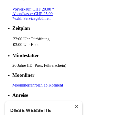
Vorverkauf: CHF 20.00 *
Abendkasse: CHF 25.00
*exkl. Servicegebühren
Zeitplan
22:00 Uhr
Türöffnung
03:00 Uhr
Ende
Mindestalter
20 Jahre (ID, Pass, Führerschein)
Moonliner
Moonlinerfahrplan ab Kofmehl
Anreise
×
Mit den ÖVs
|
Mit dem Auto
|
Zu Fuss
DIESE WEBSEITE
Zahlungsarten