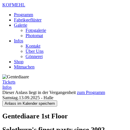
KOFMEHL
Programm
Fabrikgeflüster
Galerie
Fotogalerie
Photomat
Infos
Kontakt
Über Uns
Gönnerei
Shop
Mitmachen
Tickets
Infos
Dieser Anlass liegt in der Vergangenheit
zum Programm
Samstag.13.09.2025
-
Halle
Anlass im Kalender speichern
Gentediaare
1st Floor
Solothurn's finest party since 2002