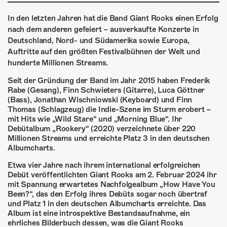
ÜBER UNS
In den letzten Jahren hat die Band Giant Rooks einen Erfolg
GÖNNEREI
nach dem anderen gefeiert – ausverkaufte Konzerte in
Deutschland, Nord- und Südamerika sowie Europa,
SHOP
Auftritte auf den größten Festivalbühnen der Welt und
hunderte Millionen Streams.
MITMACHEN
Seit der Gründung der Band im Jahr 2015 haben Frederik
Rabe (Gesang), Finn Schwieters (Gitarre), Luca Göttner
(Bass), Jonathan Wischniowski (Keyboard) und Finn
Thomas (Schlagzeug) die Indie-Szene im Sturm erobert –
mit Hits wie „Wild Stare“ und „Morning Blue“. Ihr
Debütalbum „Rookery“ (2020) verzeichnete über 220
Millionen Streams und erreichte Platz 3 in den deutschen
Albumcharts.
Etwa vier Jahre nach ihrem international erfolgreichen
Debüt veröffentlichten Giant Rooks am 2. Februar 2024 ihr
mit Spannung erwartetes Nachfolgealbum „How Have You
Been?“, das den Erfolg ihres Debüts sogar noch übertraf
und Platz 1 in den deutschen Albumcharts erreichte. Das
Album ist eine introspektive Bestandsaufnahme, ein
ehrliches Bilderbuch dessen, was die Giant Rooks