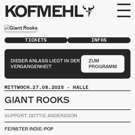
KOFMEHL
PROGRAMM
TICKETS
INFOS
FABRIKGEFLÜSTER
GALERIE
DIESER ANLASS LIEGT IN DER
ZUM
VERGANGENHEIT
PROGRAMM
FOTOGALERIE
MITTWOCH.27.08.2025
-
HALLE
PHOTOMAT
GIANT ROOKS
INFOS
SUPPORT: DOTTIE ANDERSSON
KONTAKT
FEINSTER INDIE-POP