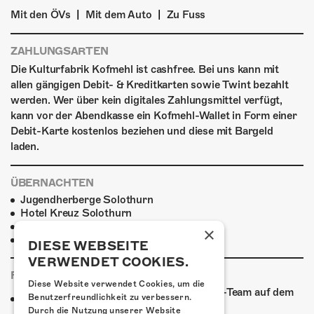
|
|
Mit den ÖVs
Mit dem Auto
Zu Fuss
ZAHLUNGSARTEN
Die Kulturfabrik Kofmehl ist cashfree. Bei uns kann mit
allen gängigen Debit- & Kreditkarten sowie Twint bezahlt
werden. Wer über kein digitales Zahlungsmittel verfügt,
kann vor der Abendkasse ein Kofmehl-Wallet in Form einer
Debit-Karte kostenlos beziehen und diese mit Bargeld
laden.
ÜBERNACHTEN
Jugendherberge Solothurn
Hotel Kreuz Solothurn
H4 Hotel
×
Weitere Unterkünfte
DIESE WEBSEITE
VERWENDET COOKIES.
FOODTRUCK
Diese Website verwendet Cookies, um die
Ab 18:30 Uhr verpflegt euch das Kofmehl-Team auf dem
Benutzerfreundlichkeit zu verbessern.
Vorplatz aus dem Foodtruck!
Durch die Nutzung unserer Website