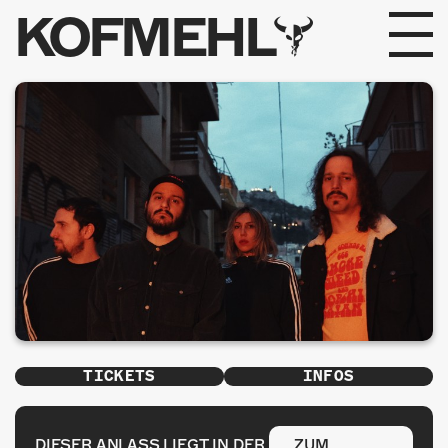
KOFMEHL
PROGRAMM
FABRIKGEFLÜSTER
GALERIE
FOTOGALERIE
PHOTOMAT
INFOS
TICKETS
INFOS
KONTAKT
DIESER ANLASS LIEGT IN DER
ZUM