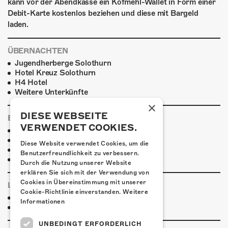
kann vor der Abendkasse ein Kofmehl-Wallet in Form einer
Debit-Karte kostenlos beziehen und diese mit Bargeld
laden.
ÜBERNACHTEN
Jugendherberge Solothurn
Hotel Kreuz Solothurn
H4 Hotel
Weitere Unterkünfte
×
DIESE WEBSEITE
ESSENSTIPPS
VERWENDET COOKIES.
Pier 11
Restaurant Kreuz
Diese Website verwendet Cookies, um die
Pittaria
Benutzerfreundlichkeit zu verbessern.
Pizzeria Da Giuseppe
Durch die Nutzung unserer Website
erklären Sie sich mit der Verwendung von
Cookies in Übereinstimmung mit unserer
LINKS & PARTNER
Cookie-Richtlinie einverstanden.
Weitere
Facebook-Event
Informationen
Godsleep
UNBEDINGT ERFORDERLICH