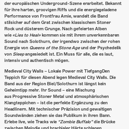
der europäischen Underground-Szene erarbeitet. Bekannt
für ihre harten, groovigen Riffs und die energiegeladene
Performance von Frontfrau Amie, wandelt die Band
stilsicher auf dem Grat zwischen klassischem Stoner
Rock und düsterem Grunge. Nach gefeierten Alben
wie
«Lies to Heal»
kommen sie mit ihrem unverkennbaren
Sound nach Solothurn, der irgendwo zwischen der rohen
Energie von
Queens of the Stone Age
und der Psychedelik
von
Sleep
angesiedelt ist. Ein Muss für alle, die es laut,
intensiv und authentisch mögen.
Medieval City Walls – Lokale Power mit TiefgangDen
Teppich für diesen Abend legen Medieval City Walls. Die
Band aus der Region Biel/Solothurn ist längst kein
Geheimtipp mehr. Ihr Sound – eine Mischung
aus Progressive Stoner Metal und atmosphärischen
Klangteppichen – ist die perfekte Ergänzung zu den
Headlinern. Mit technischer Präzision und gewaltigen
Soundwänden ziehen sie das Publikum in ihren Bann.
Erlebe live, wie Tracks wie
“Zombie Buffalo”
die Brücke
zwischen Melodie und brachialer Härte schlagen.