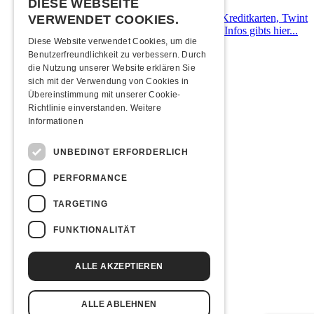
DIESE WEBSEITE
Bei uns kann mit allen gängigen Debit- & Kreditkarten, Twint
VERWENDET COOKIES.
sowie Bargeld bezahlt werden. Detaillierte Infos gibts hier...
Diese Website verwendet Cookies, um die
Benutzerfreundlichkeit zu verbessern. Durch
Übernachten
die Nutzung unserer Website erklären Sie
sich mit der Verwendung von Cookies in
Jugendherberge Solothurn (inkl. Rabatt)
Übereinstimmung mit unserer Cookie-
Hotel Kreuz Solothurn
Richtlinie einverstanden.
Weitere
H4 Hotel
Informationen
Weitere Unterkünfte
Essenstipps
UNBEDINGT ERFORDERLICH
Pier 11
PERFORMANCE
Restaurant Kreuz
Pittaria
TARGETING
Links & Partner
FUNKTIONALITÄT
Facebook-Event
ALLE AKZEPTIEREN
Guilt Trip
Sorcerer
Soulprison
ALLE ABLEHNEN
Excoriated