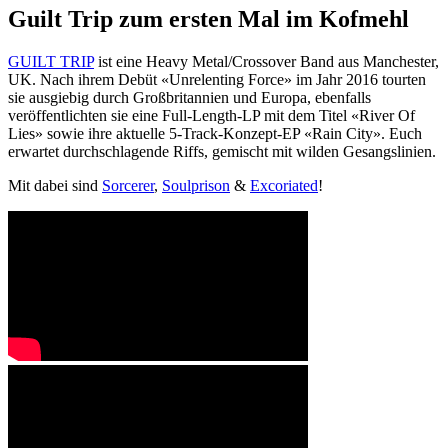
Guilt Trip zum ersten Mal im Kofmehl
GUILT TRIP
ist eine Heavy Metal/Crossover Band aus Manchester,
UK. Nach ihrem Debüt «Unrelenting Force» im Jahr 2016 tourten
sie ausgiebig durch Großbritannien und Europa, ebenfalls
veröffentlichten sie eine Full-Length-LP mit dem Titel «River Of
Lies» sowie ihre aktuelle 5-Track-Konzept-EP «Rain City». Euch
erwartet durchschlagende Riffs, gemischt mit wilden Gesangslinien.
Mit dabei sind
Sorcerer
,
Soulprison
&
Excoriated
!