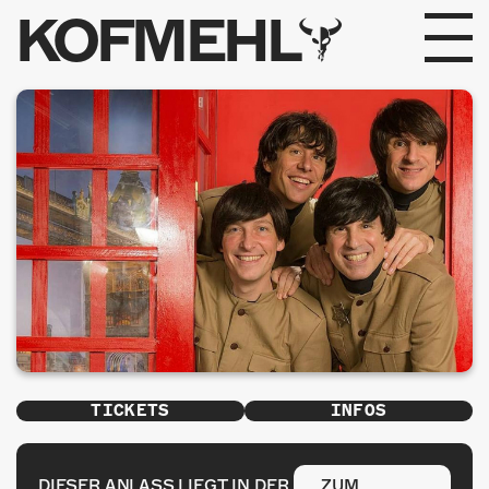
KOFMEHL
PROGRAMM
FABRIKGEFLÜSTER
GALERIE
FOTOGALERIE
PHOTOMAT
INFOS
TICKETS
INFOS
KONTAKT
DIESER ANLASS LIEGT IN DER
ZUM