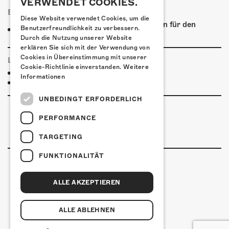
VERWENDET COOKIES.
ESSENSTIPPS
Diese Website verwendet Cookies, um die
Wir bieten auf dem Kofmehl-Areal Speisen für den
Benutzerfreundlichkeit zu verbessern.
Hunger & Gluscht an!
Durch die Nutzung unserer Website
erklären Sie sich mit der Verwendung von
Cookies in Übereinstimmung mit unserer
LINKS & PARTNER
Cookie-Richtlinie einverstanden.
Weitere
Facebook-Event
Informationen
Help
UNBEDINGT ERFORDERLICH
PERFORMANCE
TARGETING
FUNKTIONALITÄT
ALLE AKZEPTIEREN
Kulturfabrik Kofmehl
Kofmehlweg 1
4502 Solothurn
ALLE ABLEHNEN
+41 32 621 20 60
Nutzungsbedingungen