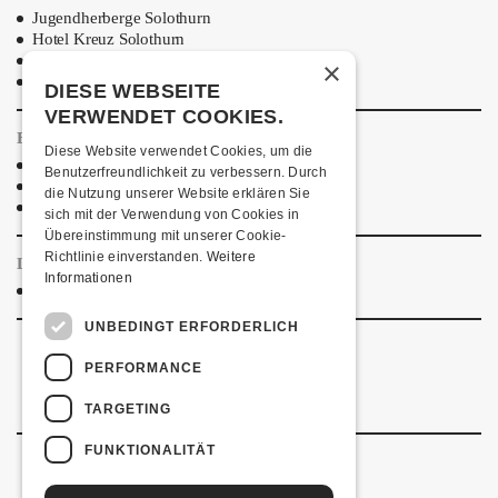
Jugendherberge Solothurn
Hotel Kreuz Solothurn
H4 Hotel
×
Weitere Unterkünfte
DIESE WEBSEITE
VERWENDET COOKIES.
ESSENSTIPPS
Diese Website verwendet Cookies, um die
Pier 11
Benutzerfreundlichkeit zu verbessern. Durch
Restaurant Kreuz
die Nutzung unserer Website erklären Sie
Pittaria
sich mit der Verwendung von Cookies in
Übereinstimmung mit unserer Cookie-
Richtlinie einverstanden.
Weitere
LINKS & PARTNER
Informationen
Facebook-Event
UNBEDINGT ERFORDERLICH
PERFORMANCE
TARGETING
FUNKTIONALITÄT