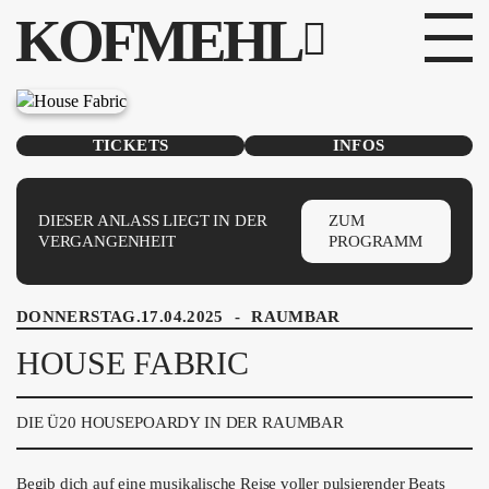
KOFMEHL
PROGRAMM
TICKETS
INFOS
FABRIKGEFLÜSTER
GALERIE
DIESER ANLASS LIEGT IN DER
ZUM
VERGANGENHEIT
PROGRAMM
FOTOGALERIE
DONNERSTAG.17.04.2025
-
RAUMBAR
PHOTOMAT
HOUSE FABRIC
INFOS
DIE Ü20 HOUSEPOARDY IN DER RAUMBAR
KONTAKT
Begib dich auf eine musikalische Reise voller pulsierender Beats