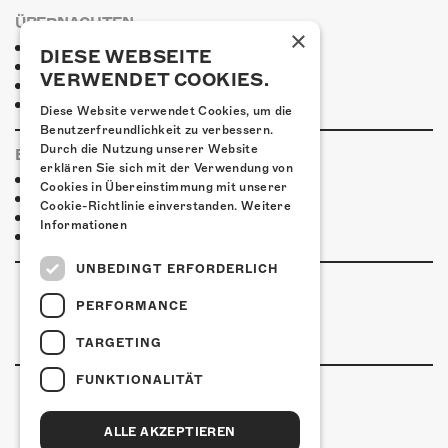
ÜBERNACHTEN
×
Jugendherberge Sol. (inkl Rabatt)
DIESE WEBSEITE
Hotel Kreuz Solothurn
VERWENDET COOKIES.
Hotel Astoria Solothurn
Ramada Solothurn
Diese Website verwendet Cookies, um die
Benutzerfreundlichkeit zu verbessern.
Durch die Nutzung unserer Website
ESSENSTIPPS
erklären Sie sich mit der Verwendung von
Pier 11
Cookies in Übereinstimmung mit unserer
Ristorante Pizzeria Casablanca
Cookie-Richtlinie einverstanden.
Weitere
Restaurant Kreuz
Informationen
Pittaria
UNBEDINGT ERFORDERLICH
PERFORMANCE
TARGETING
FUNKTIONALITÄT
ALLE AKZEPTIEREN
Kulturfabrik Kofmehl