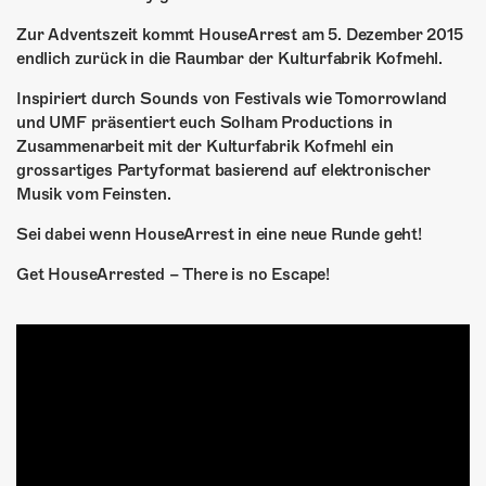
ÜBER UNS
Zur Adventszeit kommt HouseArrest am 5. Dezember 2015
GÖNNEREI
endlich zurück in die Raumbar der Kulturfabrik Kofmehl.
Inspiriert durch Sounds von Festivals wie Tomorrowland
SHOP
und UMF präsentiert euch Solham Productions in
Zusammenarbeit mit der Kulturfabrik Kofmehl ein
MITMACHEN
grossartiges Partyformat basierend auf elektronischer
Musik vom Feinsten.
Sei dabei wenn HouseArrest in eine neue Runde geht!
Get HouseArrested – There is no Escape!