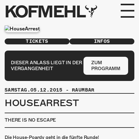
KOFMEHL
PROGRAMM
TICKETS
INFOS
FABRIKGEFLÜSTER
GALERIE
DIESER ANLASS LIEGT IN DER
ZUM
VERGANGENHEIT
PROGRAMM
FOTOGALERIE
SAMSTAG.05.12.2015
-
RAUMBAR
PHOTOMAT
HOUSEARREST
INFOS
THERE IS NO ESCAPE
KONTAKT
Die House-Poardy geht in die fünfte Runde!