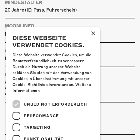
MINDESTALTER
20 Jahre (ID, Pass, Führerschein)
MOONLINER
×
Moonlinerfahrplan ab Kofmehl
DIESE WEBSEITE
VERWENDET COOKIES.
ANREISE
Diese Website verwendet Cookies, um die
|
|
Mit den ÖVs
Mit dem Auto
Zu Fuss
Benutzerfreundlichkeit zu verbessern.
Durch die Nutzung unserer Website
erklären Sie sich mit der Verwendung von
ÜBERNACHTEN
Cookies in Übereinstimmung mit unserer
Hotel Kreuz Solothurn
Cookie-Richtlinie einverstanden.
Weitere
Hotel Astoria Solothurn
Informationen
Ramada Solothurn
UNBEDINGT ERFORDERLICH
PERFORMANCE
TARGETING
FUNKTIONALITÄT