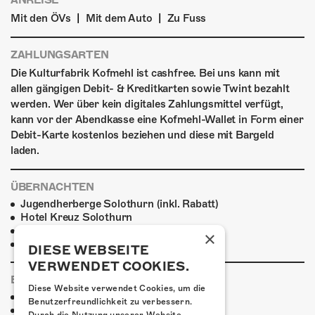
ANREISE
|
|
Mit den ÖVs
Mit dem Auto
Zu Fuss
ZAHLUNGSARTEN
Die Kulturfabrik Kofmehl ist cashfree. Bei uns kann mit
allen gängigen Debit- & Kreditkarten sowie Twint bezahlt
werden. Wer über kein digitales Zahlungsmittel verfügt,
kann vor der Abendkasse eine Kofmehl-Wallet in Form einer
Debit-Karte kostenlos beziehen und diese mit Bargeld
laden.
ÜBERNACHTEN
Jugendherberge Solothurn (inkl. Rabatt)
Hotel Kreuz Solothurn
H4 Hotel
×
Weitere Unterkünfte
DIESE WEBSEITE
VERWENDET COOKIES.
ESSENSTIPPS
Diese Website verwendet Cookies, um die
Pier 11
Benutzerfreundlichkeit zu verbessern.
Restaurant Kreuz