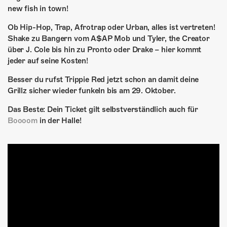
ÜBER UNS
new fish in town!
GÖNNEREI
Ob Hip-Hop, Trap, Afrotrap oder Urban, alles ist vertreten!
Shake zu Bangern vom A$AP Mob und Tyler, the Creator
SHOP
über J. Cole bis hin zu Pronto oder Drake – hier kommt
jeder auf seine Kosten!
MITMACHEN
Besser du rufst Trippie Red jetzt schon an damit deine
Grillz sicher wieder funkeln bis am 29. Oktober.
Das Beste: Dein Ticket gilt selbstverständlich auch für
Boooom
in der Halle!