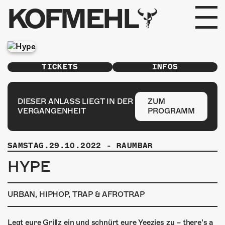
KOFMEHL
PROGRAMM
TICKETS
INFOS
FABRIKGEFLÜSTER
GALERIE
DIESER ANLASS LIEGT IN DER
ZUM
VERGANGENHEIT
PROGRAMM
FOTOGALERIE
SAMSTAG.29.10.2022
-
RAUMBAR
PHOTOMAT
HYPE
INFOS
URBAN, HIPHOP, TRAP & AFROTRAP
KONTAKT
Legt eure Grillz ein und schnürt eure Yeezies zu – there’s a