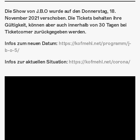
ÜBER UNS
Die Show von J.B.O wurde auf den Donnerstag, 18.
GÖNNEREI
November 2021 verschoben. Die Tickets behalten ihre
Gültigkeit, können aber auch innerhalb von 30 Tagen bei
SHOP
Ticketcorner zurückgegeben werden.
MITMACHEN
Infos zum neuen Datum:
https://kofmehl.net/programm/j-
b-o-5/
Infos zur aktuellen Situation:
https://kofmehl.net/corona/