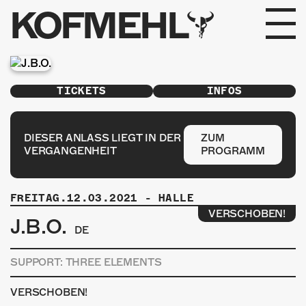
KOFMEHL
PROGRAMM
TICKETS
INFOS
FABRIKGEFLÜSTER
GALERIE
DIESER ANLASS LIEGT IN DER
ZUM
VERGANGENHEIT
PROGRAMM
FOTOGALERIE
FREITAG.12.03.2021
-
HALLE
PHOTOMAT
VERSCHOBEN!
J.B.O.
DE
INFOS
SUPPORT: THREE ELEMENTS
KONTAKT
VERSCHOBEN!