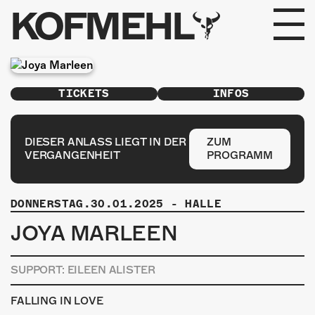
KOFMEHL
PROGRAMM
TICKETS
INFOS
FABRIKGEFLÜSTER
GALERIE
DIESER ANLASS LIEGT IN DER
ZUM
VERGANGENHEIT
PROGRAMM
FOTOGALERIE
DONNERSTAG.30.01.2025
-
HALLE
PHOTOMAT
JOYA MARLEEN
INFOS
SUPPORT: EILEEN ALISTER
KONTAKT
FALLING IN LOVE