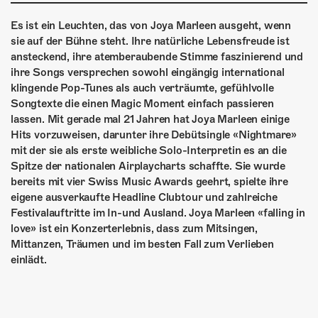
ÜBER UNS
Es ist ein Leuchten, das von Joya Marleen ausgeht, wenn
GÖNNEREI
sie auf der Bühne steht. Ihre natürliche Lebensfreude ist
ansteckend, ihre atemberaubende Stimme faszinierend und
SHOP
ihre Songs versprechen sowohl eingängig international
klingende Pop-Tunes als auch verträumte, gefühlvolle
MITMACHEN
Songtexte die einen Magic Moment einfach passieren
lassen. Mit gerade mal 21 Jahren hat Joya Marleen einige
Hits vorzuweisen, darunter ihre Debütsingle «Nightmare»
mit der sie als erste weibliche Solo-Interpretin es an die
Spitze der nationalen Airplaycharts schaffte. Sie wurde
bereits mit vier Swiss Music Awards geehrt, spielte ihre
eigene ausverkaufte Headline Clubtour und zahlreiche
Festivalauftritte im In-und Ausland. Joya Marleen «falling in
love» ist ein Konzerterlebnis, dass zum Mitsingen,
Mittanzen, Träumen und im besten Fall zum Verlieben
einlädt.