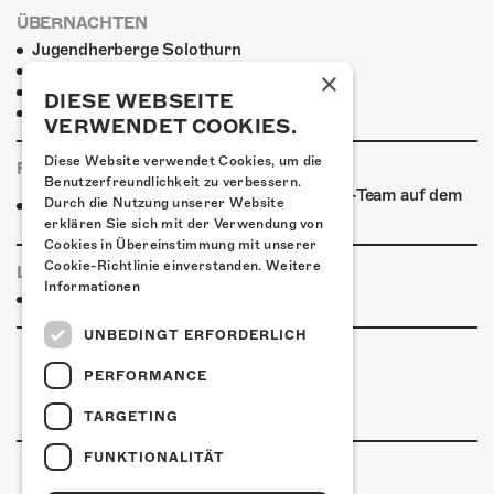
ÜBERNACHTEN
Jugendherberge Solothurn
Hotel Kreuz Solothurn
×
H4 Hotel
DIESE WEBSEITE
Weitere Unterkünfte
VERWENDET COOKIES.
Diese Website verwendet Cookies, um die
FOODTRUCK
Benutzerfreundlichkeit zu verbessern.
Ab 18:30 Uhr verpflegt euch das Kofmehl-Team auf dem
Durch die Nutzung unserer Website
Vorplatz aus dem Foodtruck!
erklären Sie sich mit der Verwendung von
Cookies in Übereinstimmung mit unserer
Cookie-Richtlinie einverstanden.
Weitere
LINKS & PARTNER
Informationen
Facebook-Event
UNBEDINGT ERFORDERLICH
PERFORMANCE
TARGETING
FUNKTIONALITÄT