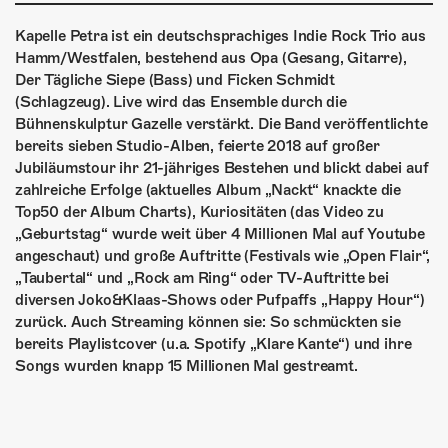
ÜBER UNS
Kapelle Petra ist ein deutschsprachiges Indie Rock Trio aus
GÖNNEREI
Hamm/Westfalen, bestehend aus Opa (Gesang, Gitarre),
Der Tägliche Siepe (Bass) und Ficken Schmidt
SHOP
(Schlagzeug). Live wird das Ensemble durch die
Bühnenskulptur Gazelle verstärkt. Die Band veröffentlichte
MITMACHEN
bereits sieben Studio-Alben, feierte 2018 auf großer
Jubiläumstour ihr 21-jähriges Bestehen und blickt dabei auf
zahlreiche Erfolge (aktuelles Album „Nackt“ knackte die
Top50 der Album Charts), Kuriositäten (das Video zu
„Geburtstag“ wurde weit über 4 Millionen Mal auf Youtube
angeschaut) und große Auftritte (Festivals wie „Open Flair“,
„Taubertal“ und „Rock am Ring“ oder TV-Auftritte bei
diversen Joko&Klaas-Shows oder Pufpaffs „Happy Hour“)
zurück. Auch Streaming können sie: So schmückten sie
bereits Playlistcover (u.a. Spotify „Klare Kante“) und ihre
Songs wurden knapp 15 Millionen Mal gestreamt.