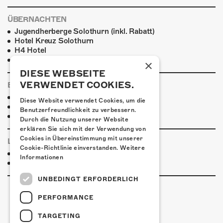
ÜBERNACHTEN
Jugendherberge Solothurn (inkl. Rabatt)
Hotel Kreuz Solothurn
H4 Hotel
Weitere Unterkünfte
×
DIESE WEBSEITE
VERWENDET COOKIES.
ESSENSTIPPS
Pier 11
Diese Website verwendet Cookies, um die
Restaurant Kreuz
Benutzerfreundlichkeit zu verbessern.
Pittaria
Durch die Nutzung unserer Website
erklären Sie sich mit der Verwendung von
Cookies in Übereinstimmung mit unserer
LINKS & PARTNER
Cookie-Richtlinie einverstanden.
Weitere
Facebook-Event
Informationen
Kapelle Petra
UNBEDINGT ERFORDERLICH
PERFORMANCE
TARGETING