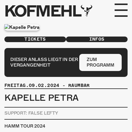
KOFMEHL
PROGRAMM
TICKETS
INFOS
FABRIKGEFLÜSTER
GALERIE
DIESER ANLASS LIEGT IN DER
ZUM
VERGANGENHEIT
PROGRAMM
FOTOGALERIE
FREITAG.09.02.2024
-
RAUMBAR
PHOTOMAT
KAPELLE PETRA
INFOS
SUPPORT: FALSE LEFTY
KONTAKT
HAMM TOUR 2024