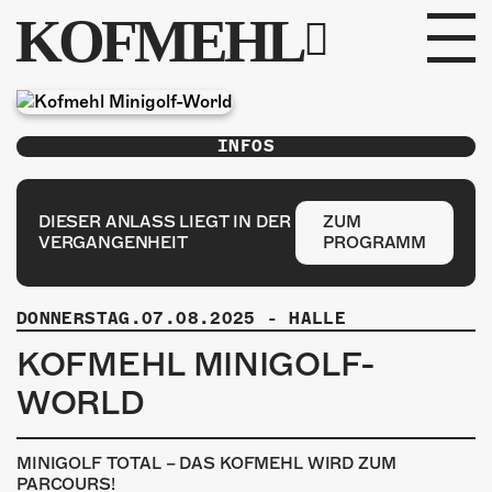
KOFMEHL
PROGRAMM
INFOS
FABRIKGEFLÜSTER
GALERIE
DIESER ANLASS LIEGT IN DER
ZUM
VERGANGENHEIT
PROGRAMM
FOTOGALERIE
DONNERSTAG.07.08.2025
-
HALLE
PHOTOMAT
KOFMEHL MINIGOLF-
INFOS
WORLD
KONTAKT
MINIGOLF TOTAL – DAS KOFMEHL WIRD ZUM
PARCOURS!