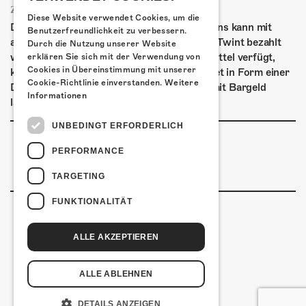
ZAHLUNGSARTEN
Diese Website verwendet Cookies, um die
Die Kulturfabrik Kofmehl ist cashfree. Bei uns kann mit
Benutzerfreundlichkeit zu verbessern.
allen gängigen Debit- & Kreditkarten sowie Twint bezahlt
Durch die Nutzung unserer Website
werden. Wer über kein digitales Zahlungsmittel verfügt,
erklären Sie sich mit der Verwendung von
Cookies in Übereinstimmung mit unserer
kann vor der Abendkasse ein Kofmehl-Wallet in Form einer
Cookie-Richtlinie einverstanden.
Weitere
Debit-Karte kostenlos beziehen und diese mit Bargeld
Informationen
laden.
UNBEDINGT ERFORDERLICH
PERFORMANCE
TARGETING
FUNKTIONALITÄT
ALLE AKZEPTIEREN
Kulturfabrik Kofmehl
Kofmehlweg 1
4502 Solothurn
ALLE ABLEHNEN
+41 32 621 20 60
Nutzungsbedingungen
DETAILS ANZEIGEN