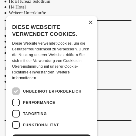
Hotel Kreuz Solothurn
H4 Hotel
Weitere Unterkünfte
×
DIESE WEBSEITE
ESSENSTIPPS
VERWENDET COOKIES.
Pier 11
Restaurant Kreuz
Diese Website verwendet Cookies, um die
Pittaria
Benutzerfreundlichkeit zu verbessern. Durch
Pizzeria Da Giuseppe
die Nutzung unserer Website erklären Sie
sich mit der Verwendung von Cookies in
Übereinstimmung mit unserer Cookie-
LINKS & PARTNER
Richtlinie einverstanden.
Weitere
Facebook-Event
Informationen
Kontrollverlust
UNBEDINGT ERFORDERLICH
PERFORMANCE
TARGETING
FUNKTIONALITÄT