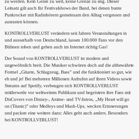
ÜBER UNS
zu werden. Kein Genre zu weit, keine Grenze zu eng. Dieser
Leitsatz gilt auch für Festivalshows der Band, bei denen bunte
GÖNNEREI
Punkrocker mit Radiohörern gemeinsam den Alltag vergessen und
ausrasten können.
SHOP
KONTROLLVERLUST verändern seit Jahren Veranstaltungen in
und ausserhalb von Deutschland, lassen 100.000 Fans vor den
MITMACHEN
Bühnen toben und geben auch im Internet richtig Gas!
Der Sound von KONTROLLVERLUST ist modern und
ungewöhnlich breit. Die Musiker schwören doch auf die altbewährte
Formel „Gitarre, Schlagzeug, Bass” und die funktioniert so gut, wie
eh und je! Bei mehreren Millionen Aufrufen auf ihren Videos sowie
Streams auf Spotify, verbeugen sich KONTROLLVERLUST
mittlerweile vor weltweitem Publikum und begeistern ihre Fans mit
DisCovers von Disney-, Anime- und TV-Intros, „My Heart will go
on (Titanic)” oder Medleys und Mash-Ups, wecken Erinnerungen
und packen eine weitere dazu: Alles geht auch anders. Besonders
bei KONTROLLVERLUST!