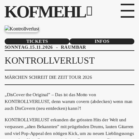
KOFMEHL
PROGRAMM
TICKETS
INFOS
SONNTAG.15.11.2026
-
RAUMBAR
FABRIKGEFLÜSTER
KONTROLLVERLUST
GALERIE
MÄRCHEN SCHREIT DIE ZEIT TOUR 2026
FOTOGALERIE
PHOTOMAT
„DisCover the Original” – Das ist das Motto von
KONTROLLVERLUST, denn warum covern (abdecken) wenn man
INFOS
auch DisCovern (neu entdecken) kann?!
KONTROLLVERLUST erkunden die grössten Hits der Welt und
KONTAKT
verpassen „alten Bekannten” mit prügelnden Drums, lauten Gitarren
und viel Pop-Appeal den nötigen Kick, um zu neuen Lieblingssongs