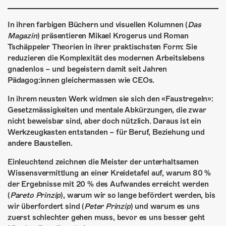
ÜBER UNS
GÖNNEREI
In ihren farbigen Büchern und visuellen Kolumnen (
Das
Magazin
) präsentieren Mikael Krogerus und Roman
Tschäppeler Theorien in ihrer praktischsten Form: Sie
SHOP
reduzieren die Komplexität des modernen Arbeitslebens
gnadenlos – und begeistern damit seit Jahren
MITMACHEN
Pädagog:innen gleichermassen wie CEOs.
In ihrem neusten Werk widmen sie sich den «Faustregeln»:
Gesetzmässigkeiten und mentale Abkürzungen, die zwar
nicht beweisbar sind, aber doch nützlich. Daraus ist ein
Werkzeugkasten entstanden – für Beruf, Beziehung und
andere Baustellen.
Einleuchtend zeichnen die Meister der unterhaltsamen
Wissensvermittlung an einer Kreidetafel auf, warum 80 %
der Ergebnisse mit 20 % des Aufwandes erreicht werden
(
Pareto Prinzip
), warum wir so lange befördert werden, bis
wir überfordert sind (
Peter Prinzip
) und warum es uns
zuerst schlechter gehen muss, bevor es uns besser geht