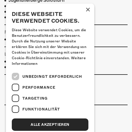
Jugendherberge Solothurn
Hotel Kreuz Solothurn
×
H4 Hotel
DIESE WEBSEITE
Weitere Unterkünfte
VERWENDET COOKIES.
Diese Website verwendet Cookies, um die
FOODTRUCK
Benutzerfreundlichkeit zu verbessern.
Speisekarte Kofmehl-Foodtruck
Durch die Nutzung unserer Website
erklären Sie sich mit der Verwendung von
Cookies in Übereinstimmung mit unserer
LINKS & PARTNER
Cookie-Richtlinie einverstanden.
Weitere
Facebook-Event
Informationen
Krogerus & Tschäppeler
UNBEDINGT ERFORDERLICH
PERFORMANCE
TARGETING
FUNKTIONALITÄT
ALLE AKZEPTIEREN
Kulturfabrik Kofmehl