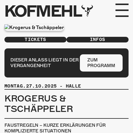
KOFMEHL
PROGRAMM
TICKETS
INFOS
FABRIKGEFLÜSTER
GALERIE
DIESER ANLASS LIEGT IN DER
ZUM
VERGANGENHEIT
PROGRAMM
FOTOGALERIE
MONTAG.27.10.2025
-
HALLE
PHOTOMAT
KROGERUS &
INFOS
TSCHÄPPELER
KONTAKT
FAUSTREGELN – KURZE ERKLÄRUNGEN FÜR
KOMPLIZIERTE SITUATIONEN