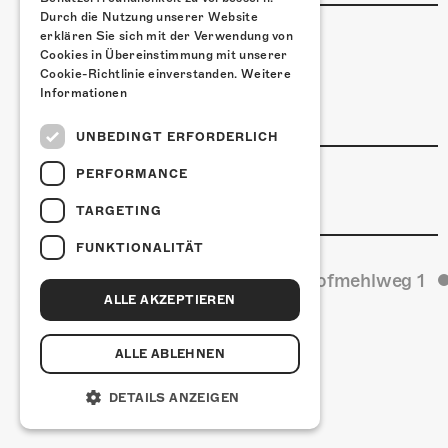
Durch die Nutzung unserer Website
ESSENSTIPPS
erklären Sie sich mit der Verwendung von
Cookies in Übereinstimmung mit unserer
Pier 11
Cookie-Richtlinie einverstanden.
Weitere
Restaurant Kreuz
Informationen
Pittaria
UNBEDINGT ERFORDERLICH
LINKS & PARTNER
PERFORMANCE
Facebook-Event
TARGETING
FUNKTIONALITÄT
Kulturfabrik Kofmehl
Kofmehlweg 1
ALLE AKZEPTIEREN
ALLE ABLEHNEN
DETAILS ANZEIGEN