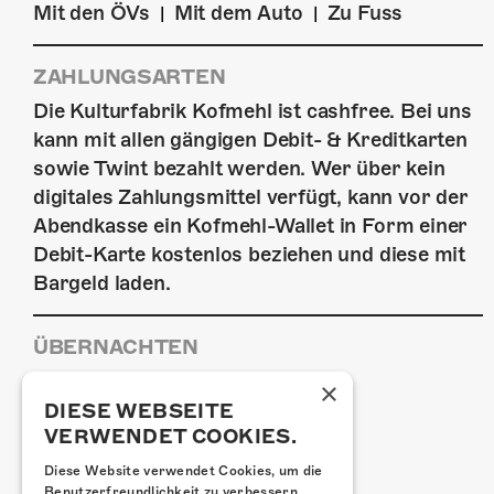
Mit den ÖVs
Mit dem Auto
Zu Fuss
|
|
ZAHLUNGSARTEN
Die Kulturfabrik Kofmehl ist cashfree. Bei uns
kann mit allen gängigen Debit- & Kreditkarten
sowie Twint bezahlt werden. Wer über kein
digitales Zahlungsmittel verfügt, kann vor der
Abendkasse ein Kofmehl-Wallet in Form einer
Debit-Karte kostenlos beziehen und diese mit
Bargeld laden.
ÜBERNACHTEN
Jugendherberge Solothurn
×
Hotel Kreuz Solothurn
DIESE WEBSEITE
VERWENDET COOKIES.
H4 Hotel
Weitere Unterkünfte
Diese Website verwendet Cookies, um die
Benutzerfreundlichkeit zu verbessern.