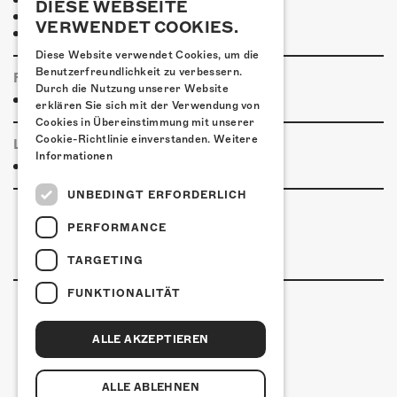
DIESE WEBSEITE
H4 Hotel
VERWENDET COOKIES.
Weitere Unterkünfte
Diese Website verwendet Cookies, um die
Benutzerfreundlichkeit zu verbessern.
FOODTRUCK
Durch die Nutzung unserer Website
Speisekarte Kofmehl-Foodtruck
erklären Sie sich mit der Verwendung von
Cookies in Übereinstimmung mit unserer
Cookie-Richtlinie einverstanden.
Weitere
LINKS & PARTNER
Informationen
Facebook-Event
UNBEDINGT ERFORDERLICH
PERFORMANCE
TARGETING
FUNKTIONALITÄT
ALLE AKZEPTIEREN
Kulturfabrik Kofmehl
Kofmehlweg 1
4502 Solothurn
ALLE ABLEHNEN
+41 32 621 20 60