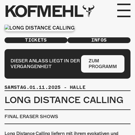
KOFMEHL
PROGRAMM
TICKETS
INFOS
FABRIKGEFLÜSTER
GALERIE
DIESER ANLASS LIEGT IN DER
ZUM
VERGANGENHEIT
PROGRAMM
FOTOGALERIE
SAMSTAG.01.11.2025
-
HALLE
PHOTOMAT
LONG DISTANCE CALLING
INFOS
FINAL ERASER SHOWS
KONTAKT
Long Distance Calling liefern mit ihrem evokativen und