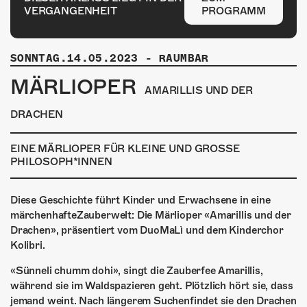
ÜBER UNS
VERGANGENHEIT
PROGRAMM
GÖNNEREI
SONNTAG.14.05.2023
-
RAUMBAR
SHOP
MÄRLIOPER
AMARILLIS UND DER
MITMACHEN
DRACHEN
EINE MÄRLIOPER FÜR KLEINE UND GROSSE
PHILOSOPH*INNEN
Diese Geschichte führt Kinder und Erwachsene in eine
märchenhafteZauberwelt: Die Märlioper «Amarillis und der
Drachen», präsentiert vom DuoMaLì und dem Kinderchor
Kolibri.
«Sünneli chumm dohi», singt die Zauberfee Amarillis,
während sie im Waldspazieren geht. Plötzlich hört sie, dass
jemand weint. Nach längerem Suchenfindet sie den Drachen