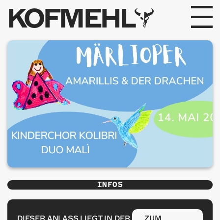
KOFMEHL
PROGRAMM
FABRIKGEFLÜSTER
GALERIE
FOTOGALERIE
PHOTOMAT
INFOS
INFOS
KONTAKT
DIESER ANLASS LIEGT IN DER
ZUM