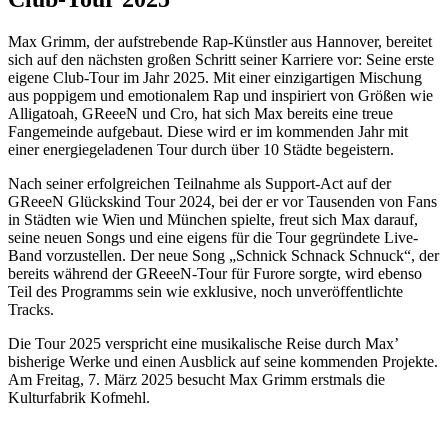
Max Grimm, der aufstrebende Rap-Künstler aus Hannover, bereitet
sich auf den nächsten großen Schritt seiner Karriere vor: Seine erste
eigene Club-Tour im Jahr 2025. Mit einer einzigartigen Mischung
aus poppigem und emotionalem Rap und inspiriert von Größen wie
Alligatoah, GReeeN und Cro, hat sich Max bereits eine treue
Fangemeinde aufgebaut. Diese wird er im kommenden Jahr mit
einer energiegeladenen Tour durch über 10 Städte begeistern.
Nach seiner erfolgreichen Teilnahme als Support-Act auf der
GReeeN Glückskind Tour 2024, bei der er vor Tausenden von Fans
in Städten wie Wien und München spielte, freut sich Max darauf,
seine neuen Songs und eine eigens für die Tour gegründete Live-
Band vorzustellen. Der neue Song „Schnick Schnack Schnuck“, der
bereits während der GReeeN-Tour für Furore sorgte, wird ebenso
Teil des Programms sein wie exklusive, noch unveröffentlichte
Tracks.
Die Tour 2025 verspricht eine musikalische Reise durch Max’
bisherige Werke und einen Ausblick auf seine kommenden Projekte.
Am Freitag, 7. März 2025 besucht Max Grimm erstmals die
Kulturfabrik Kofmehl.