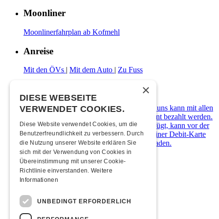
Moonliner
Moonlinerfahrplan ab Kofmehl
Anreise
Mit den ÖVs
|
Mit dem Auto
|
Zu Fuss
×
Zahlungsarten
DIESE WEBSEITE
Die Kulturfabrik Kofmehl ist cashfree. Bei uns kann mit allen
VERWENDET COOKIES.
gängigen Debit- & Kreditkarten sowie Twint bezahlt werden.
Diese Website verwendet Cookies, um die
Wer über kein digitales Zahlungsmittel verfügt, kann vor der
Abendkasse ein Kofmehl-Wallet in Form einer Debit-Karte
Benutzerfreundlichkeit zu verbessern. Durch
kostenlos beziehen und diese mit Bargeld laden.
die Nutzung unserer Website erklären Sie
sich mit der Verwendung von Cookies in
Übernachten
Übereinstimmung mit unserer Cookie-
Richtlinie einverstanden.
Weitere
Informationen
Jugendherberge Solothurn
Hotel Kreuz Solothurn
H4 Hotel
UNBEDINGT ERFORDERLICH
Weitere Unterkünfte