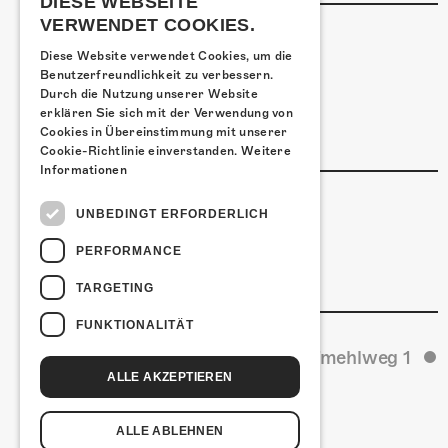
DIESE WEBSEITE
VERWENDET COOKIES.
ÜBERNACHTEN
Diese Website verwendet Cookies, um die
Jugendherberge Solothurn
Benutzerfreundlichkeit zu verbessern.
Hotel Kreuz Solothurn
Durch die Nutzung unserer Website
H4 Hotel
erklären Sie sich mit der Verwendung von
Cookies in Übereinstimmung mit unserer
Weitere Unterkünfte
Cookie-Richtlinie einverstanden.
Weitere
Informationen
ESSENSTIPPS
UNBEDINGT ERFORDERLICH
Pier 11
PERFORMANCE
Restaurant Kreuz
Pittaria
TARGETING
FUNKTIONALITÄT
Kulturfabrik Kofmehl
Kofmehlweg 1
ALLE AKZEPTIEREN
ALLE ABLEHNEN