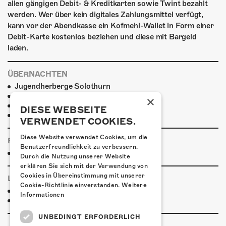
allen gängigen Debit- & Kreditkarten sowie Twint bezahlt
werden. Wer über kein digitales Zahlungsmittel verfügt,
kann vor der Abendkasse ein Kofmehl-Wallet in Form einer
Debit-Karte kostenlos beziehen und diese mit Bargeld
laden.
ÜBERNACHTEN
Jugendherberge Solothurn
Hotel Kreuz Solothurn
×
H4 Hotel
DIESE WEBSEITE
Weitere Unterkünfte
VERWENDET COOKIES.
Diese Website verwendet Cookies, um die
FOODTRUCK
Benutzerfreundlichkeit zu verbessern.
Essensangebot
Durch die Nutzung unserer Website
erklären Sie sich mit der Verwendung von
Cookies in Übereinstimmung mit unserer
LINKS & PARTNER
Cookie-Richtlinie einverstanden.
Weitere
Facebook-Event
Informationen
Megawatt
UNBEDINGT ERFORDERLICH