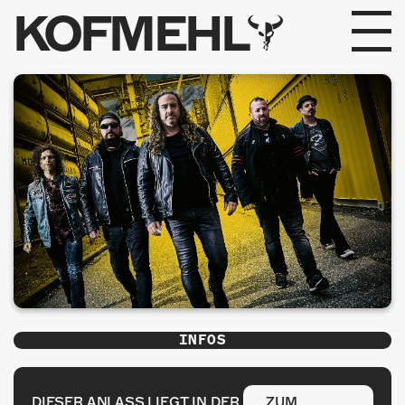
KOFMEHL
PROGRAMM
FABRIKGEFLÜSTER
GALERIE
FOTOGALERIE
PHOTOMAT
INFOS
INFOS
KONTAKT
DIESER ANLASS LIEGT IN DER
ZUM