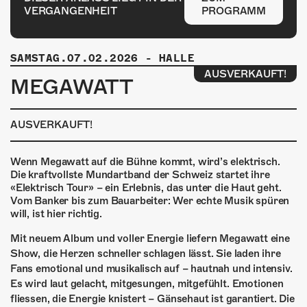
ÜBER UNS
VERGANGENHEIT
PROGRAMM
GÖNNEREI
SAMSTAG.07.02.2026
-
HALLE
SHOP
AUSVERKAUFT!
MEGAWATT
MITMACHEN
AUSVERKAUFT!
Wenn Megawatt auf die Bühne kommt, wird’s elektrisch.
Die kraftvollste Mundartband der Schweiz startet ihre
«Elektrisch Tour» – ein Erlebnis, das unter die Haut geht.
Vom Banker bis zum Bauarbeiter: Wer echte Musik spüren
will, ist hier richtig.
Mit neuem Album und voller Energie liefern Megawatt eine
Show, die Herzen schneller schlagen lässt. Sie laden ihre
Fans emotional und musikalisch auf – hautnah und intensiv.
Es wird laut gelacht, mitgesungen, mitgefühlt. Emotionen
fliessen, die Energie knistert – Gänsehaut ist garantiert. Die