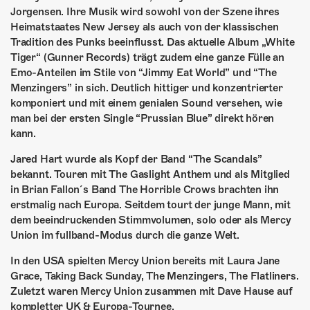
ÜBER UNS
Jorgensen. Ihre Musik wird sowohl von der Szene ihres
Heimatstaates New Jersey als auch von der klassischen
GÖNNEREI
Tradition des Punks beeinflusst. Das aktuelle Album „White
Tiger“ (Gunner Records) trägt zudem eine ganze Fülle an
SHOP
Emo-Anteilen im Stile von “Jimmy Eat World” und “The
Menzingers” in sich. Deutlich hittiger und konzentrierter
MITMACHEN
komponiert und mit einem genialen Sound versehen, wie
man bei der ersten Single “Prussian Blue” direkt hören
kann.
Jared Hart wurde als Kopf der Band “The Scandals”
bekannt. Touren mit The Gaslight Anthem und als Mitglied
in Brian Fallon´s Band The Horrible Crows brachten ihn
erstmalig nach Europa. Seitdem tourt der junge Mann, mit
dem beeindruckenden Stimmvolumen, solo oder als Mercy
Union im fullband-Modus durch die ganze Welt.
In den USA spielten Mercy Union bereits mit Laura Jane
Grace, Taking Back Sunday, The Menzingers, The Flatliners.
Zuletzt waren Mercy Union zusammen mit Dave Hause auf
kompletter UK & Europa-Tournee.