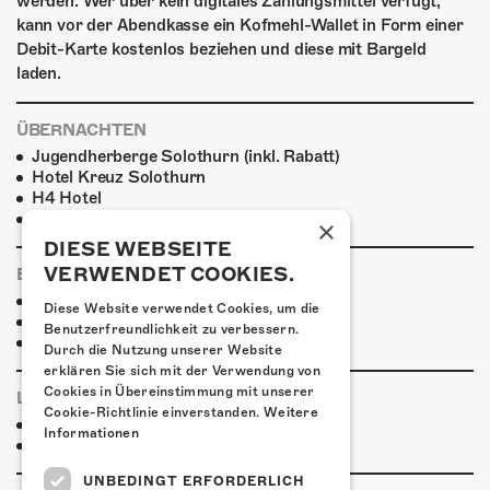
werden. Wer über kein digitales Zahlungsmittel verfügt,
kann vor der Abendkasse ein Kofmehl-Wallet in Form einer
Debit-Karte kostenlos beziehen und diese mit Bargeld
laden.
ÜBERNACHTEN
Jugendherberge Solothurn (inkl. Rabatt)
Hotel Kreuz Solothurn
H4 Hotel
Weitere Unterkünfte
×
DIESE WEBSEITE
VERWENDET COOKIES.
ESSENSTIPPS
Pier 11
Diese Website verwendet Cookies, um die
Restaurant Kreuz
Benutzerfreundlichkeit zu verbessern.
Pittaria
Durch die Nutzung unserer Website
erklären Sie sich mit der Verwendung von
Cookies in Übereinstimmung mit unserer
LINKS & PARTNER
Cookie-Richtlinie einverstanden.
Weitere
Facebook-Event
Informationen
Spider Promotion
UNBEDINGT ERFORDERLICH