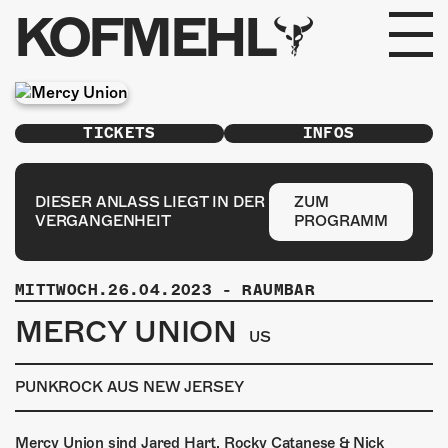
KOFMEHL
PROGRAMM
TICKETS
INFOS
FABRIKGEFLÜSTER
GALERIE
DIESER ANLASS LIEGT IN DER
ZUM
VERGANGENHEIT
PROGRAMM
FOTOGALERIE
MITTWOCH.26.04.2023
-
RAUMBAR
PHOTOMAT
MERCY UNION
US
INFOS
PUNKROCK AUS NEW JERSEY
KONTAKT
Mercy Union sind Jared Hart, Rocky Catanese & Nick