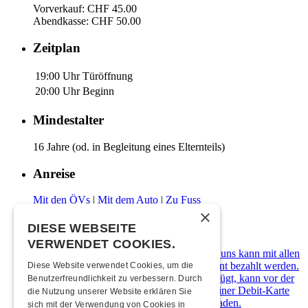
Vorverkauf: CHF 45.00
Abendkasse: CHF 50.00
Zeitplan
19:00 Uhr
Türöffnung
20:00 Uhr
Beginn
Mindestalter
16 Jahre (od. in Begleitung eines Elternteils)
Anreise
Mit den ÖVs
|
Mit dem Auto
|
Zu Fuss
×
Zahlungsarten
DIESE WEBSEITE
VERWENDET COOKIES.
Die Kulturfabrik Kofmehl ist cashfree. Bei uns kann mit allen
gängigen Debit- & Kreditkarten sowie Twint bezahlt werden.
Diese Website verwendet Cookies, um die
Wer über kein digitales Zahlungsmittel verfügt, kann vor der
Benutzerfreundlichkeit zu verbessern. Durch
Abendkasse ein Kofmehl-Wallet in Form einer Debit-Karte
die Nutzung unserer Website erklären Sie
kostenlos beziehen und diese mit Bargeld laden.
sich mit der Verwendung von Cookies in