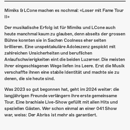
ÜBER UNS
Mimiks & LCone machen es nochmal: «Loser mit Fame Tour
GÖNNEREI
II»
SHOP
Der musikalische Erfolg ist für Mimiks und LCone auch
heute manchmal kaum zu glauben, denn abseits der grossen
MITMACHEN
Bühne konnten sie in Sachen Coolness eher selten
brillieren. Eine unspektakuläre Adoleszenz gespickt mit
zahlreichen Unsicherheiten und beruflichen
Anlaufschwierigkeiten eint die beiden Luzerner. Die meisten
ihrer eingeschlagenen Wege liefen ins Leere. Erst die Musik
verschaffte ihnen eine stabile Identität und machte sie zu
denen, die sie heute sind.
Was 2023 so gut begonnen hat, geht im 2024 weiter: die
langjährigen Freunde verlängern ihre erste gemeinsame
Tour. Eine brachiale Live-Show gefüllt mit allen Hits und
speziellen Gästen. Wer schon einmal an einer 041 Show
war, weiss: Der Abriss ist mehr als garantiert.