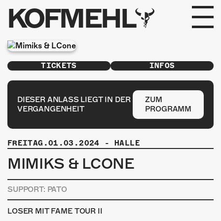
KOFMEHL
PROGRAMM
TICKETS
INFOS
FABRIKGEFLÜSTER
GALERIE
DIESER ANLASS LIEGT IN DER
ZUM
VERGANGENHEIT
PROGRAMM
FOTOGALERIE
FREITAG.01.03.2024
-
HALLE
PHOTOMAT
MIMIKS & LCONE
INFOS
SUPPORT: PATO
KONTAKT
LOSER MIT FAME TOUR II