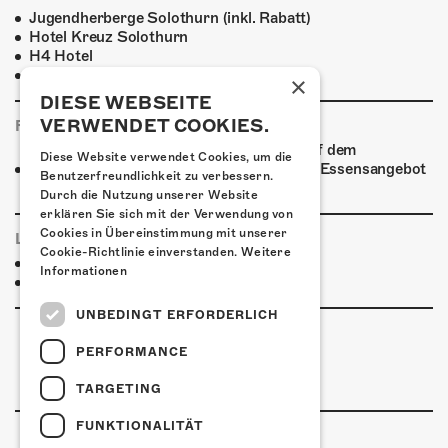
Jugendherberge Solothurn (inkl. Rabatt)
Hotel Kreuz Solothurn
H4 Hotel
Weitere Unterkünfte
×
DIESE WEBSEITE
VERWENDET COOKIES.
FOODTRUCK
Ab 20:00 Uhr verwöhnt ein Foodtruck auf dem
Diese Website verwendet Cookies, um die
Kofmehlareal die Gäste mit einem breiten Essensangebot
Benutzerfreundlichkeit zu verbessern.
zu fairen Preisen.
Durch die Nutzung unserer Website
erklären Sie sich mit der Verwendung von
Cookies in Übereinstimmung mit unserer
LINKS & PARTNER
Cookie-Richtlinie einverstanden.
Weitere
Facebook-Event
Informationen
Gadget
UNBEDINGT ERFORDERLICH
PERFORMANCE
TARGETING
FUNKTIONALITÄT