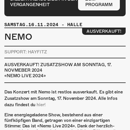
ÜBER UNS
VERGANGENHEIT
PROGRAMM
GÖNNEREI
SAMSTAG.16.11.2024
-
HALLE
SHOP
AUSVERKAUFT!
NEMO
MITMACHEN
SUPPORT: HAYFITZ
AUSVERKAUFT! ZUSATZSHOW AM SONNTAG, 17.
NOVMEBER 2024
«NEMO LIVE 2024»
Das Konzert mit Nemo ist restlos ausverkauft. Es gibt eine
Zusatzshow am Sonntag, 17. November 2024. Alle Infos
dazu findest du
hier!
Eine energiegeladene Show, bestehend aus einer
fünfköpfigen Band, getragen von einer einzigartigen
Stimme: Das ist «Nemo Live 2024». Dank der herzlich-