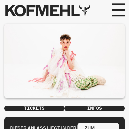
KOFMEHL
PROGRAMM
FABRIKGEFLÜSTER
GALERIE
FOTOGALERIE
PHOTOMAT
INFOS
TICKETS
INFOS
KONTAKT
DIESER ANLASS LIEGT IN DER
ZUM