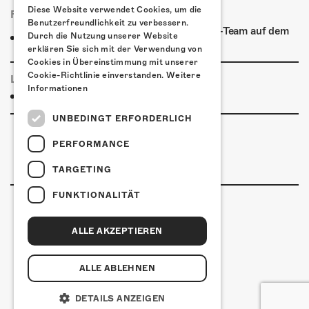
Diese Website verwendet Cookies, um die
FOODTRUCK
Benutzerfreundlichkeit zu verbessern.
Ab 18:00 Uhr verpflegt euch das Kofmehl-Team auf dem
Durch die Nutzung unserer Website
Vorplatz aus dem Foodtruck!
erklären Sie sich mit der Verwendung von
Cookies in Übereinstimmung mit unserer
Cookie-Richtlinie einverstanden.
Weitere
LINKS & PARTNER
Informationen
Facebook-Event
UNBEDINGT ERFORDERLICH
PERFORMANCE
TARGETING
FUNKTIONALITÄT
ALLE AKZEPTIEREN
Kulturfabrik Kofmehl
Kofmehlweg 1
4502 Solothurn
ALLE ABLEHNEN
+41 32 621 20 60
Nutzungsbedingungen
DETAILS ANZEIGEN