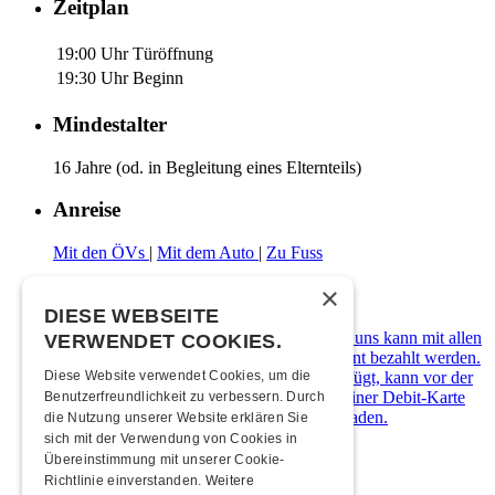
Zeitplan
19:00 Uhr
Türöffnung
19:30 Uhr
Beginn
Mindestalter
16 Jahre (od. in Begleitung eines Elternteils)
Anreise
Mit den ÖVs
|
Mit dem Auto
|
Zu Fuss
×
Zahlungsarten
DIESE WEBSEITE
Die Kulturfabrik Kofmehl ist cashfree. Bei uns kann mit allen
VERWENDET COOKIES.
gängigen Debit- & Kreditkarten sowie Twint bezahlt werden.
Diese Website verwendet Cookies, um die
Wer über kein digitales Zahlungsmittel verfügt, kann vor der
Abendkasse ein Kofmehl-Wallet in Form einer Debit-Karte
Benutzerfreundlichkeit zu verbessern. Durch
kostenlos beziehen und diese mit Bargeld laden.
die Nutzung unserer Website erklären Sie
sich mit der Verwendung von Cookies in
Übernachten
Übereinstimmung mit unserer Cookie-
Richtlinie einverstanden.
Weitere