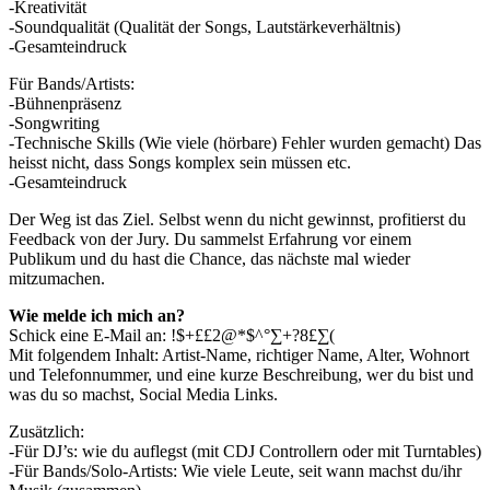
-Kreativität
-Soundqualität (Qualität der Songs, Lautstärkeverhältnis)
-Gesamteindruck
Für Bands/Artists:
-Bühnenpräsenz
-Songwriting
-Technische Skills (Wie viele (hörbare) Fehler wurden gemacht) Das
heisst nicht, dass Songs komplex sein müssen etc.
-Gesamteindruck
Der Weg ist das Ziel. Selbst wenn du nicht gewinnst, profitierst du
Feedback von der Jury. Du sammelst Erfahrung vor einem
Publikum und du hast die Chance, das nächste mal wieder
mitzumachen.
Wie melde ich mich an?
Schick eine E-Mail an:
!$+££2@*$^°∑+?8£∑(
Mit folgendem Inhalt: Artist-Name, richtiger Name, Alter, Wohnort
und Telefonnummer, und eine kurze Beschreibung, wer du bist und
was du so machst, Social Media Links.
Zusätzlich:
-Für DJ’s: wie du auflegst (mit CDJ Controllern oder mit Turntables)
-Für Bands/Solo-Artists: Wie viele Leute, seit wann machst du/ihr