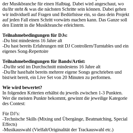
der Musikbranche für einen Halbtag. Dabei wird angeschaut, wo
du/ihr steht & was die nächsten Schritte sein können. Dabei gehen
wir individuell auf Fragen und Bedürfnisse ein, so dass dein Projekt
auf jeden Fall einen Schritt vorwärts machen kann. Das Ganze soll
den Eintritt in die Musikbranche erleichtern.
Teilnahmebedingungen für DJs:
-Du bist mindestens 16 Jahre alt
-Du hast bereits Erfahrungen mit DJ Controllern/Turntables und ein
eigenes Song-Repertoire
Teilnahmebedingungen für Bands/Artist:
-Du/ihr seid im Durchschnitt mindestens 16 Jahre alt
-Du/Ihr hast/habt bereits mehrere eigene Songs geschrieben und
bist/seit bereit, ein Live Set von 20 Minuten zu performen.
Wie wird bewertet?
In folgenden Kriterien erhältst du jeweils zwischen 1-3 Punkten.
Wer die meisten Punkte bekommt, gewinnt die jeweilige Kategorie
des Contest:
Für DJ’s:
-Technische Skills (Mixing und Übergänge, Beatmatching, Special
Effects)
-Musikauswahl (Vielfalt/Originalität der Trackauswahl etc.)