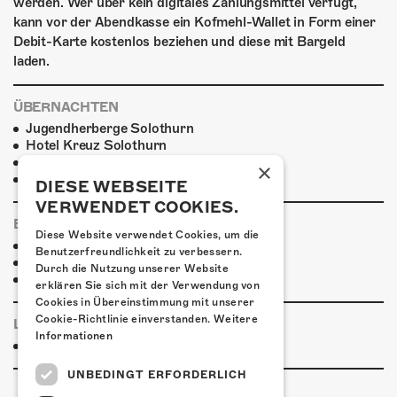
werden. Wer über kein digitales Zahlungsmittel verfügt,
kann vor der Abendkasse ein Kofmehl-Wallet in Form einer
Debit-Karte kostenlos beziehen und diese mit Bargeld
laden.
ÜBERNACHTEN
Jugendherberge Solothurn
Hotel Kreuz Solothurn
H4 Hotel
×
Weitere Unterkünfte
DIESE WEBSEITE
VERWENDET COOKIES.
ESSENSTIPPS
Diese Website verwendet Cookies, um die
Pier 11
Benutzerfreundlichkeit zu verbessern.
Restaurant Kreuz
Durch die Nutzung unserer Website
Pittaria
erklären Sie sich mit der Verwendung von
Cookies in Übereinstimmung mit unserer
Cookie-Richtlinie einverstanden.
Weitere
LINKS & PARTNER
Informationen
Facebook-Event
UNBEDINGT ERFORDERLICH