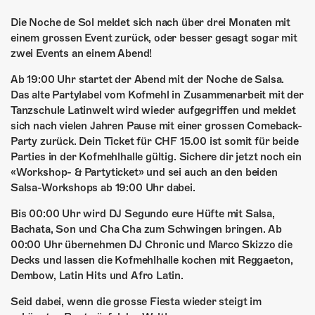
ÜBER UNS
Die Noche de Sol meldet sich nach über drei Monaten mit
GÖNNEREI
einem grossen Event zurück, oder besser gesagt sogar mit
zwei Events an einem Abend!
SHOP
Ab 19:00 Uhr startet der Abend mit der Noche de Salsa.
Das alte Partylabel vom Kofmehl in Zusammenarbeit mit der
MITMACHEN
Tanzschule Latinwelt wird wieder aufgegriffen und meldet
sich nach vielen Jahren Pause mit einer grossen Comeback-
Party zurück. Dein Ticket für CHF 15.00 ist somit für beide
Parties in der Kofmehlhalle gültig. Sichere dir jetzt noch ein
«Workshop- & Partyticket» und sei auch an den beiden
Salsa-Workshops ab 19:00 Uhr dabei.
Bis 00:00 Uhr wird DJ Segundo eure Hüfte mit Salsa,
Bachata, Son und Cha Cha zum Schwingen bringen. Ab
00:00 Uhr übernehmen DJ Chronic und Marco Skizzo die
Decks und lassen die Kofmehlhalle kochen mit Reggaeton,
Dembow, Latin Hits und Afro Latin.
Seid dabei, wenn die grosse Fiesta wieder steigt im