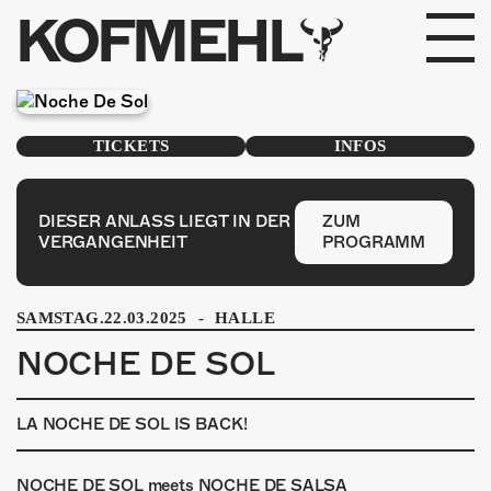
KOFMEHL
PROGRAMM
TICKETS
INFOS
FABRIKGEFLÜSTER
GALERIE
DIESER ANLASS LIEGT IN DER
ZUM
VERGANGENHEIT
PROGRAMM
FOTOGALERIE
SAMSTAG.22.03.2025
-
HALLE
PHOTOMAT
NOCHE DE SOL
INFOS
LA NOCHE DE SOL IS BACK!
KONTAKT
NOCHE DE SOL meets NOCHE DE SALSA