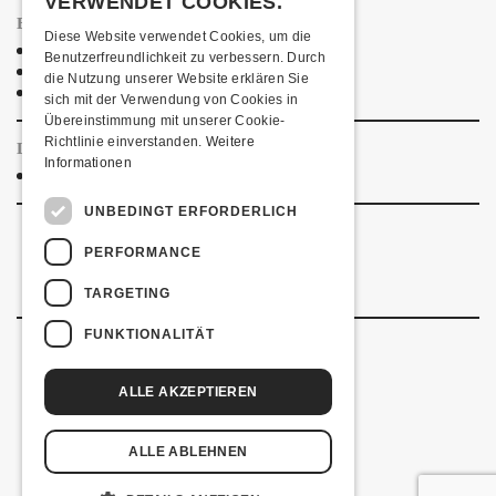
VERWENDET COOKIES.
ESSENSTIPPS
Diese Website verwendet Cookies, um die
Pier 11
Benutzerfreundlichkeit zu verbessern. Durch
Restaurant Kreuz
die Nutzung unserer Website erklären Sie
Pittaria
sich mit der Verwendung von Cookies in
Übereinstimmung mit unserer Cookie-
Richtlinie einverstanden.
Weitere
LINKS & PARTNER
Informationen
Facebook-Event
UNBEDINGT ERFORDERLICH
PERFORMANCE
TARGETING
FUNKTIONALITÄT
ALLE AKZEPTIEREN
Kulturfabrik Kofmehl
Kofmehlweg 1
4502 Solothurn
ALLE ABLEHNEN
+41 32 621 20 60
Nutzungsbedingungen