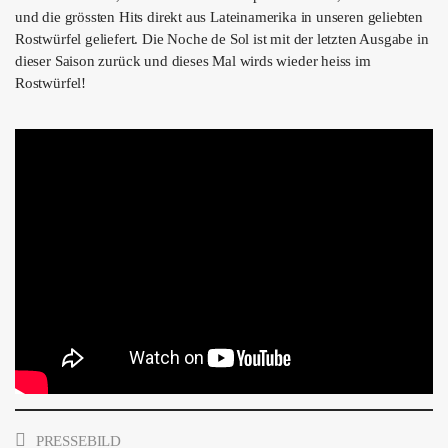
ÜBER UNS
und die grössten Hits direkt aus Lateinamerika in unseren geliebten
Rostwürfel geliefert. Die Noche de Sol ist mit der letzten Ausgabe in
GÖNNEREI
dieser Saison zurück und dieses Mal wirds wieder heiss im
Rostwürfel!
SHOP
MITMACHEN
PRESSEBILD