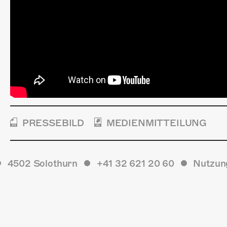
PRESSEBILD
MEDIENMITTEILUNG
4502 Solothurn
+41 32 621 20 60
Nutzun