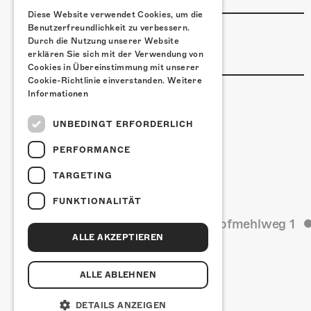
Diese Website verwendet Cookies, um die
Benutzerfreundlichkeit zu verbessern.
LINKS & PARTNER
Durch die Nutzung unserer Website
Facebook-Event
erklären Sie sich mit der Verwendung von
Cookies in Übereinstimmung mit unserer
Cookie-Richtlinie einverstanden.
Weitere
Informationen
UNBEDINGT ERFORDERLICH
PERFORMANCE
TARGETING
FUNKTIONALITÄT
Kulturfabrik Kofmehl
Kofmehlweg 1
ALLE AKZEPTIEREN
ALLE ABLEHNEN
DETAILS ANZEIGEN