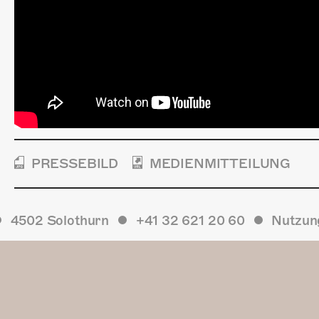
PRESSEBILD
MEDIENMITTEILUNG
4502 Solothurn
+41 32 621 20 60
Nutzun