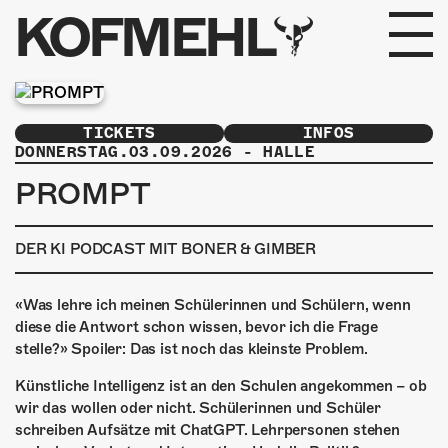
KOFMEHL
PROGRAMM
TICKETS
INFOS
FABRIKGEFLÜSTER
DONNERSTAG.03.09.2026
-
HALLE
PROMPT
GALERIE
DER KI PODCAST MIT BONER & GIMBER
FOTOGALERIE
PHOTOMAT
«Was lehre ich meinen Schülerinnen und Schülern, wenn
diese die Antwort schon wissen, bevor ich die Frage
INFOS
stelle?» Spoiler: Das ist noch das kleinste Problem.
Künstliche Intelligenz ist an den Schulen angekommen – ob
KONTAKT
wir das wollen oder nicht. Schülerinnen und Schüler
schreiben Aufsätze mit ChatGPT. Lehrpersonen stehen