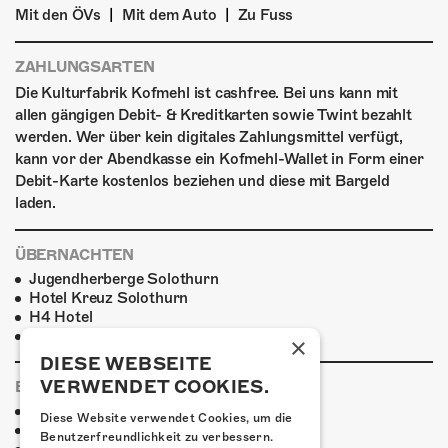
|
|
Mit den ÖVs
Mit dem Auto
Zu Fuss
ZAHLUNGSARTEN
Die Kulturfabrik Kofmehl ist cashfree. Bei uns kann mit
allen gängigen Debit- & Kreditkarten sowie Twint bezahlt
werden. Wer über kein digitales Zahlungsmittel verfügt,
kann vor der Abendkasse ein Kofmehl-Wallet in Form einer
Debit-Karte kostenlos beziehen und diese mit Bargeld
laden.
ÜBERNACHTEN
Jugendherberge Solothurn
Hotel Kreuz Solothurn
H4 Hotel
Weitere Unterkünfte
×
DIESE WEBSEITE
VERWENDET COOKIES.
ESSENSTIPPS
Pier 11
Diese Website verwendet Cookies, um die
Restaurant Kreuz
Benutzerfreundlichkeit zu verbessern.