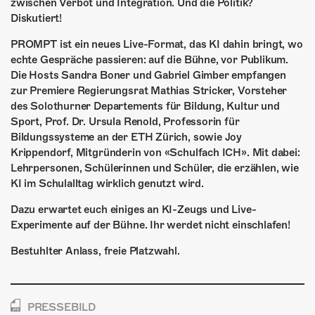
ÜBER UNS
zwischen Verbot und Integration. Und die Politik?
Diskutiert!
GÖNNEREI
PROMPT ist ein neues Live-Format, das KI dahin bringt, wo
echte Gespräche passieren: auf die Bühne, vor Publikum.
SHOP
Die Hosts Sandra Boner und Gabriel Gimber empfangen
zur Premiere Regierungsrat Mathias Stricker, Vorsteher
MITMACHEN
des Solothurner Departements für Bildung, Kultur und
Sport, Prof. Dr. Ursula Renold, Professorin für
Bildungssysteme an der ETH Zürich, sowie Joy
Krippendorf, Mitgründerin von «Schulfach ICH». Mit dabei:
Lehrpersonen, Schülerinnen und Schüler, die erzählen, wie
KI im Schulalltag wirklich genutzt wird.
Dazu erwartet euch einiges an KI-Zeugs und Live-
Experimente auf der Bühne. Ihr werdet nicht einschlafen!
Bestuhlter Anlass, freie Platzwahl.
PRESSEBILD