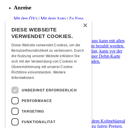
Anreise
Mit den ÖVs
|
Mit dem Auto
|
Zu Fuss
×
Zahlungsarten
DIESE WEBSEITE
VERWENDET COOKIES.
Die Kulturfabrik Kofmehl ist cashfree. Bei uns kann mit allen
Diese Website verwendet Cookies, um die
gängigen Debit- & Kreditkarten sowie Twint bezahlt werden.
Wer über kein digitales Zahlungsmittel verfügt, kann vor der
Benutzerfreundlichkeit zu verbessern. Durch
Abendkasse ein Kofmehl-Wallet in Form einer Debit-Karte
die Nutzung unserer Website erklären Sie
kostenlos beziehen und diese mit Bargeld laden.
sich mit der Verwendung von Cookies in
Übereinstimmung mit unserer Cookie-
Übernachten
Richtlinie einverstanden.
Weitere
Informationen
Jugendherberge Solothurn (inkl. Rabatt)
Hotel Kreuz Solothurn
UNBEDINGT ERFORDERLICH
H4 Hotel
Weitere Unterkünfte
PERFORMANCE
Foodtruck
TARGETING
Ab 21:00 Uhr verwöhnt ein Foodtruck auf dem Kofmehlareal
FUNKTIONALITÄT
die Gäste mit einem breiten Essensangebot zu fairen Preisen.