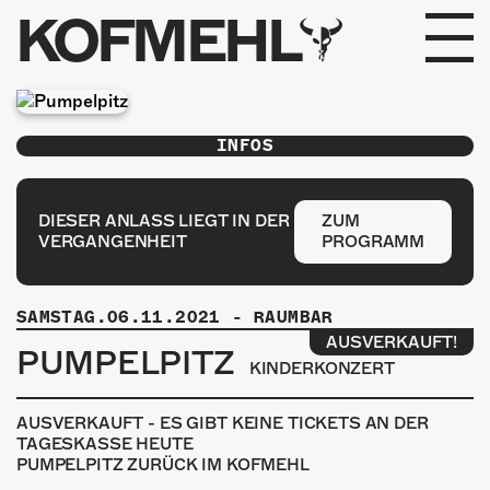
KOFMEHL
PROGRAMM
INFOS
FABRIKGEFLÜSTER
GALERIE
DIESER ANLASS LIEGT IN DER
ZUM
VERGANGENHEIT
PROGRAMM
FOTOGALERIE
SAMSTAG.06.11.2021
-
RAUMBAR
PHOTOMAT
AUSVERKAUFT!
PUMPELPITZ
KINDERKONZERT
INFOS
AUSVERKAUFT - ES GIBT KEINE TICKETS AN DER
KONTAKT
TAGESKASSE HEUTE
PUMPELPITZ ZURÜCK IM KOFMEHL