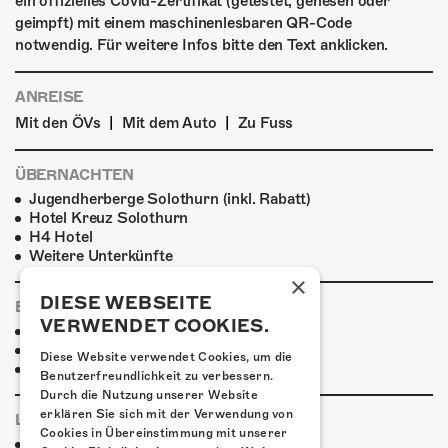
ein offizielles Covid-Zertifikat (getestet, genesen oder
geimpft) mit einem maschinenlesbaren QR-Code
notwendig. Für weitere Infos bitte den Text anklicken.
ANREISE
|
|
Mit den ÖVs
Mit dem Auto
Zu Fuss
ÜBERNACHTEN
Jugendherberge Solothurn (inkl. Rabatt)
Hotel Kreuz Solothurn
H4 Hotel
Weitere Unterkünfte
×
DIESE WEBSEITE
ESSENSTIPPS
VERWENDET COOKIES.
Pier 11
Restaurant Kreuz
Diese Website verwendet Cookies, um die
Pittaria
Benutzerfreundlichkeit zu verbessern.
Durch die Nutzung unserer Website
erklären Sie sich mit der Verwendung von
LINKS & PARTNER
Cookies in Übereinstimmung mit unserer
Facebook-Event