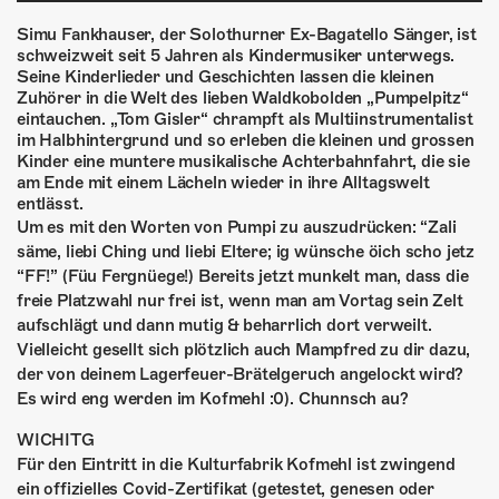
ÜBER UNS
Simu Fankhauser, der Solothurner Ex-Bagatello Sänger, ist
GÖNNEREI
schweizweit seit 5 Jahren als Kindermusiker unterwegs.
Seine Kinderlieder und Geschichten lassen die kleinen
Zuhörer in die Welt des lieben Waldkobolden „Pumpelpitz“
SHOP
eintauchen. „Tom Gisler“ chrampft als Multiinstrumentalist
im Halbhintergrund und so erleben die kleinen und grossen
MITMACHEN
Kinder eine muntere musikalische Achterbahnfahrt, die sie
am Ende mit einem Lächeln wieder in ihre Alltagswelt
entlässt.
Um es mit den Worten von Pumpi zu auszudrücken: “Zali
säme, liebi Ching und liebi Eltere; ig wünsche öich scho jetz
“FF!” (Füu Fergnüege!) Bereits jetzt munkelt man, dass die
freie Platzwahl nur frei ist, wenn man am Vortag sein Zelt
aufschlägt und dann mutig & beharrlich dort verweilt.
Vielleicht gesellt sich plötzlich auch Mampfred zu dir dazu,
der von deinem Lagerfeuer-Brätelgeruch angelockt wird?
Es wird eng werden im Kofmehl :0). Chunnsch au?
WICHITG
Für den Eintritt in die Kulturfabrik Kofmehl ist zwingend
ein offizielles Covid-Zertifikat (getestet, genesen oder