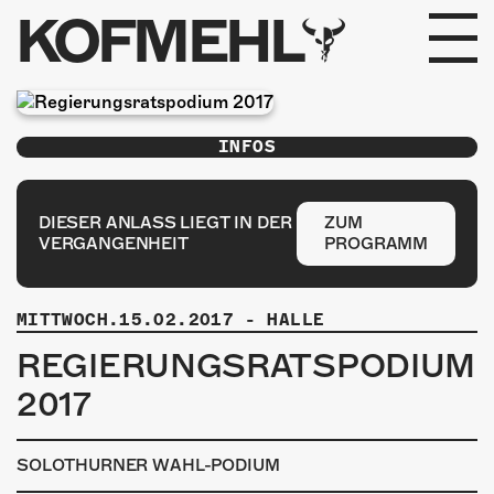
KOFMEHL
PROGRAMM
INFOS
FABRIKGEFLÜSTER
GALERIE
DIESER ANLASS LIEGT IN DER
ZUM
VERGANGENHEIT
PROGRAMM
FOTOGALERIE
MITTWOCH.15.02.2017
-
HALLE
PHOTOMAT
REGIERUNGSRATSPODIUM
INFOS
2017
KONTAKT
SOLOTHURNER WAHL-PODIUM