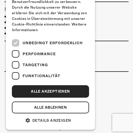
Benutzerfreundlichkeit zu verbessern.
Durch die Nutzung unserer Website
ESSENSTIPPS
erklären Sie sich mit der Verwendung von
Pier 11
Cookies in Übereinstimmung mit unserer
Ristorante Pizzeria Casablanca
Cookie-Richtlinie einverstanden.
Weitere
Restaurant Kreuz
Informationen
Pittaria
UNBEDINGT ERFORDERLICH
PERFORMANCE
TARGETING
FUNKTIONALITÄT
ALLE AKZEPTIEREN
Kulturfabrik Kofmehl
Kofmehlweg 1
4502 Solothurn
ALLE ABLEHNEN
+41 32 621 20 60
Nutzungsbedingungen
DETAILS ANZEIGEN
coded by