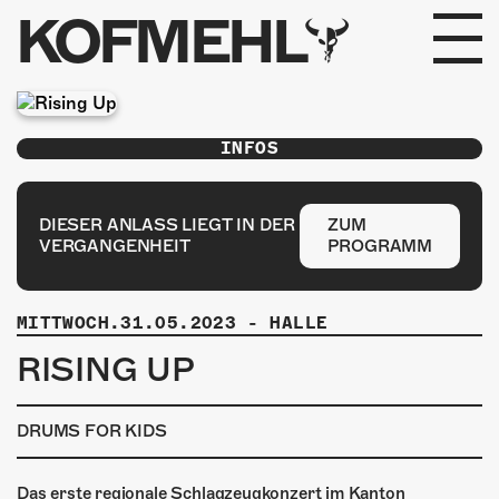
KOFMEHL
PROGRAMM
INFOS
FABRIKGEFLÜSTER
GALERIE
DIESER ANLASS LIEGT IN DER
ZUM
VERGANGENHEIT
PROGRAMM
FOTOGALERIE
MITTWOCH.31.05.2023
-
HALLE
PHOTOMAT
RISING UP
INFOS
DRUMS FOR KIDS
KONTAKT
Das erste regionale Schlagzeugkonzert im Kanton