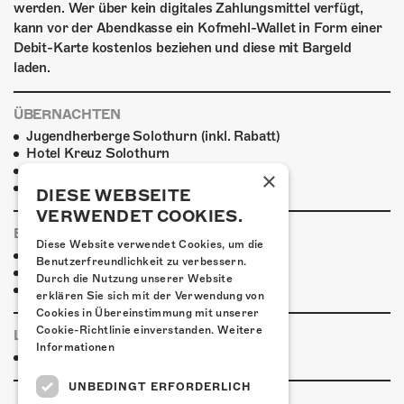
werden. Wer über kein digitales Zahlungsmittel verfügt,
kann vor der Abendkasse ein Kofmehl-Wallet in Form einer
Debit-Karte kostenlos beziehen und diese mit Bargeld
laden.
ÜBERNACHTEN
Jugendherberge Solothurn (inkl. Rabatt)
Hotel Kreuz Solothurn
H4 Hotel
×
Weitere Unterkünfte
DIESE WEBSEITE
VERWENDET COOKIES.
ESSENSTIPPS
Diese Website verwendet Cookies, um die
Pier 11
Benutzerfreundlichkeit zu verbessern.
Restaurant Kreuz
Durch die Nutzung unserer Website
Pittaria
erklären Sie sich mit der Verwendung von
Cookies in Übereinstimmung mit unserer
Cookie-Richtlinie einverstanden.
Weitere
LINKS & PARTNER
Informationen
Facebook-Event
UNBEDINGT ERFORDERLICH