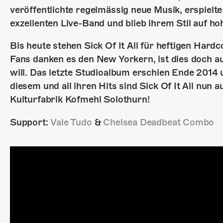
veröffentlichte regelmässig neue Musik, erspielt
exzellenten Live-Band und blieb ihrem Stil auf ho
Bis heute stehen Sick Of It All für heftigen Hardc
Fans danken es den New Yorkern, ist dies doch 
will. Das letzte Studioalbum erschien Ende 2014 u
diesem und all ihren Hits sind Sick Of It All nun
Kulturfabrik Kofmehl Solothurn!
Support:
Vale Tudo
&
Chelsea Deadbeat Combo