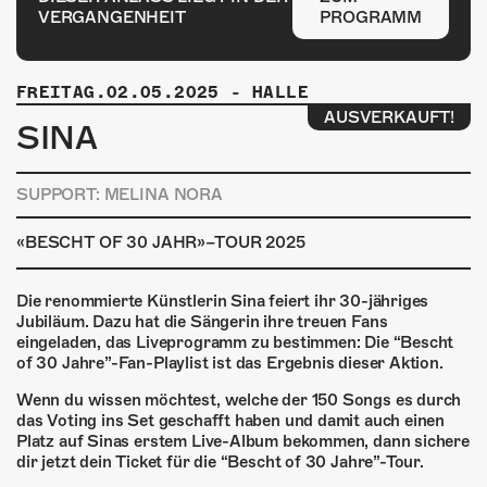
ÜBER UNS
VERGANGENHEIT
PROGRAMM
GÖNNEREI
FREITAG.02.05.2025
-
HALLE
SHOP
AUSVERKAUFT!
SINA
MITMACHEN
SUPPORT: MELINA NORA
«BESCHT OF 30 JAHR»–TOUR 2025
Die renommierte Künstlerin Sina feiert ihr 30-jähriges
Jubiläum. Dazu hat die Sängerin ihre treuen Fans
eingeladen, das Liveprogramm zu bestimmen: Die “Bescht
of 30 Jahre”-Fan-Playlist ist das Ergebnis dieser Aktion.
Wenn du wissen möchtest, welche der 150 Songs es durch
das Voting ins Set geschafft haben und damit auch einen
Platz auf Sinas erstem Live-Album bekommen, dann sichere
dir jetzt dein Ticket für die “Bescht of 30 Jahre”-Tour.