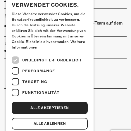
Weitere Unterkünfte
VERWENDET COOKIES.
Diese Website verwendet Cookies, um die
FOODTRUCK
Benutzerfreundlichkeit zu verbessern.
Ab 18:30 Uhr verpflegt euch das Kofmehl-Team auf dem
Durch die Nutzung unserer Website
Vorplatz aus dem Foodtruck!
erklären Sie sich mit der Verwendung von
Cookies in Übereinstimmung mit unserer
Cookie-Richtlinie einverstanden.
Weitere
LINKS & PARTNER
Informationen
Facebook-Event
UNBEDINGT ERFORDERLICH
PERFORMANCE
TARGETING
FUNKTIONALITÄT
ALLE AKZEPTIEREN
Kulturfabrik Kofmehl
Kofmehlweg 1
4502 Solothurn
ALLE ABLEHNEN
+41 32 621 20 60