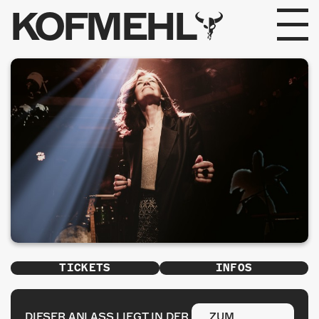
KOFMEHL
PROGRAMM
FABRIKGEFLÜSTER
GALERIE
FOTOGALERIE
PHOTOMAT
INFOS
TICKETS
INFOS
KONTAKT
DIESER ANLASS LIEGT IN DER
ZUM