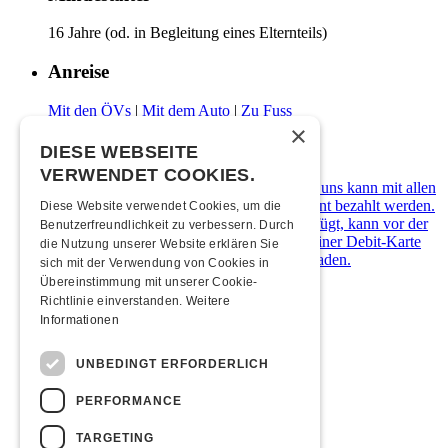
16 Jahre (od. in Begleitung eines Elternteils)
Anreise
Mit den ÖVs
|
Mit dem Auto
|
Zu Fuss
×
Zahlungsarten
DIESE WEBSEITE
VERWENDET COOKIES.
Die Kulturfabrik Kofmehl ist cashfree. Bei uns kann mit allen
gängigen Debit- & Kreditkarten sowie Twint bezahlt werden.
Diese Website verwendet Cookies, um die
Wer über kein digitales Zahlungsmittel verfügt, kann vor der
Benutzerfreundlichkeit zu verbessern. Durch
Abendkasse ein Kofmehl-Wallet in Form einer Debit-Karte
die Nutzung unserer Website erklären Sie
kostenlos beziehen und diese mit Bargeld laden.
sich mit der Verwendung von Cookies in
Übereinstimmung mit unserer Cookie-
Übernachten
Richtlinie einverstanden.
Weitere
Informationen
Jugendherberge Solothurn
Hotel Kreuz Solothurn
UNBEDINGT ERFORDERLICH
H4 Hotel
Weitere Unterkünfte
PERFORMANCE
Foodtruck
TARGETING