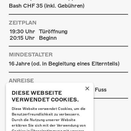
Bash CHF 35 (inkl. Gebühren)
ZEITPLAN
19:30 Uhr
Türöffnung
20:15 Uhr
Beginn
MINDESTALTER
16 Jahre (od. in Begleitung eines Elternteils)
ANREISE
×
Mit den ÖVs
Mit dem Auto
Zu Fuss
|
|
DIESE WEBSEITE
VERWENDET COOKIES.
ÜBERNACHTEN
Diese Website verwendet Cookies, um die
Benutzerfreundlichkeit zu verbessern.
Hotel Kreuz Solothurn
Durch die Nutzung unserer Website
Hotel Astoria Solothurn
erklären Sie sich mit der Verwendung von
Ramada Solothurn