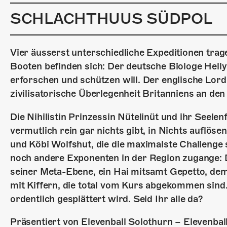
SCHLACHTHUUS SÜDPOL
Vier äusserst unterschiedliche Expeditionen tra
Booten befinden sich: Der deutsche Biologe Helly
erforschen und schützen will. Der englische Lor
zivilisatorische Überlegenheit Britanniens an den
Die Nihilistin Prinzessin Nütelinüt und ihr Seele
vermutlich rein gar nichts gibt, in Nichts auflös
und Köbi Wolfshut, die die maximalste Challenge s
noch andere Exponenten in der Region zugange: 
seiner Meta-Ebene, ein Hai mitsamt Gepetto, dem
mit Kiffern, die total vom Kurs abgekommen sind
ordentlich gesplättert wird. Seid Ihr alle da?
Präsentiert von Elevenball Solothurn – Elevenbal