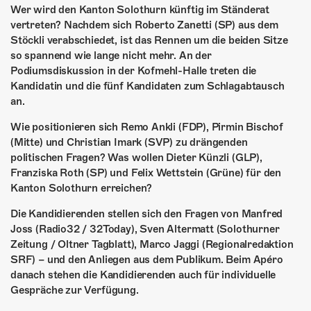
ÜBER UNS
Wer wird den Kanton Solothurn künftig im Ständerat
vertreten? Nachdem sich Roberto Zanetti (SP) aus dem
GÖNNEREI
Stöckli verabschiedet, ist das Rennen um die beiden Sitze
so spannend wie lange nicht mehr. An der
SHOP
Podiumsdiskussion in der Kofmehl-Halle treten die
Kandidatin und die fünf Kandidaten zum Schlagabtausch
MITMACHEN
an.
Wie positionieren sich Remo Ankli (FDP), Pirmin Bischof
(Mitte) und Christian Imark (SVP) zu drängenden
politischen Fragen? Was wollen Dieter Künzli (GLP),
Franziska Roth (SP) und Felix Wettstein (Grüne) für den
Kanton Solothurn erreichen?
Die Kandidierenden stellen sich den Fragen von Manfred
Joss (Radio32 / 32Today), Sven Altermatt (Solothurner
Zeitung / Oltner Tagblatt), Marco Jaggi (Regionalredaktion
SRF) – und den Anliegen aus dem Publikum. Beim Apéro
danach stehen die Kandidierenden auch für individuelle
Gespräche zur Verfügung.