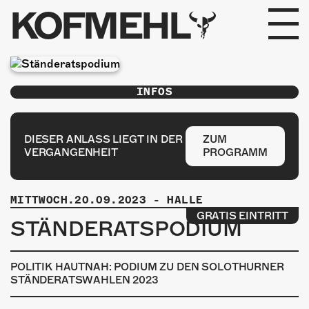
KOFMEHL
PROGRAMM
INFOS
FABRIKGEFLÜSTER
GALERIE
DIESER ANLASS LIEGT IN DER
ZUM
VERGANGENHEIT
PROGRAMM
FOTOGALERIE
MITTWOCH.20.09.2023
-
HALLE
PHOTOMAT
GRATIS EINTRITT
STÄNDERATSPODIUM
INFOS
POLITIK HAUTNAH: PODIUM ZU DEN SOLOTHURNER
KONTAKT
STÄNDERATSWAHLEN 2023