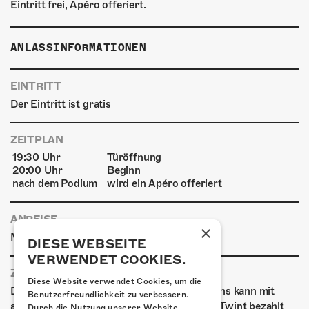
Eintritt frei, Apéro offeriert.
ANLASSINFORMATIONEN
EINTRITT
Der Eintritt ist gratis
ZEITPLAN
19:30 Uhr
Türöffnung
20:00 Uhr
Beginn
nach dem Podium
wird ein Apéro offeriert
ANREISE
×
|
|
Mit den ÖVs
Mit dem Auto
Zu Fuss
DIESE WEBSEITE
VERWENDET COOKIES.
ZAHLUNGSARTEN
Diese Website verwendet Cookies, um die
Die Kulturfabrik Kofmehl ist cashfree. Bei uns kann mit
Benutzerfreundlichkeit zu verbessern.
allen gängigen Debit- & Kreditkarten sowie Twint bezahlt
Durch die Nutzung unserer Website