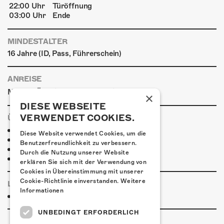
22:00 Uhr
Türöffnung
03:00 Uhr
Ende
MINDESTALTER
16 Jahre (ID, Pass, Führerschein)
ANREISE
|
|
Mit den ÖVs
Mit dem Auto
Zu Fuss
×
DIESE WEBSEITE
VERWENDET COOKIES.
ÜBERNACHTEN
Jugendherberge Solothurn (inkl. Rabatt)
Diese Website verwendet Cookies, um die
Hotel Kreuz Solothurn
Benutzerfreundlichkeit zu verbessern.
Hotel Astoria Solothurn
Durch die Nutzung unserer Website
H4 Hotel
erklären Sie sich mit der Verwendung von
Cookies in Übereinstimmung mit unserer
Cookie-Richtlinie einverstanden.
Weitere
LINKS & PARTNER
Informationen
Facebook-Event
UNBEDINGT ERFORDERLICH