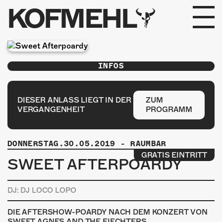
KOFMEHL
PROGRAMM
INFOS
FABRIKGEFLÜSTER
GALERIE
DIESER ANLASS LIEGT IN DER
ZUM
VERGANGENHEIT
PROGRAMM
FOTOGALERIE
DONNERSTAG.30.05.2019
-
RAUMBAR
PHOTOMAT
GRATIS EINTRITT
SWEET AFTERPOARDY
INFOS
DJ: DJ LOCO LOPO
KONTAKT
DIE AFTERSHOW-POARDY NACH DEM KONZERT VON
SWEET AGNES AND THE FIECHTERS