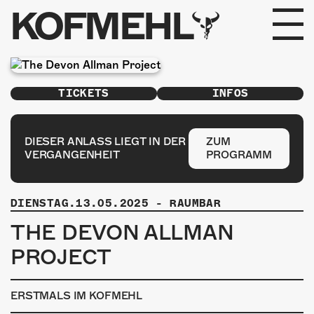
KOFMEHL
PROGRAMM
TICKETS
INFOS
FABRIKGEFLÜSTER
GALERIE
DIESER ANLASS LIEGT IN DER
ZUM
VERGANGENHEIT
PROGRAMM
FOTOGALERIE
DIENSTAG.13.05.2025
-
RAUMBAR
PHOTOMAT
THE DEVON ALLMAN
INFOS
PROJECT
KONTAKT
ERSTMALS IM KOFMEHL