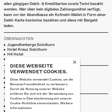
allen gängigen Debit- & Kreditkarten sowie Twint bezahlt
werden. Wer über kein digitales Zahlungsmittel verfügt,
kann vor der Abendkasse ein Kofmehl-Wallet in Form einer
Debit-Karte kostenlos beziehen und diese mit Bargeld
laden.
ÜBERNACHTEN
Jugendherberge Solothurn
Hotel Kreuz Solothurn
H4 Hotel
Weitere Unterkünfte
×
DIESE WEBSEITE
VERWENDET COOKIES.
ESSENSTIPPS
Pier 11
Diese Website verwendet Cookies, um die
Restaurant Kreuz
Benutzerfreundlichkeit zu verbessern.
Pittaria
Durch die Nutzung unserer Website
erklären Sie sich mit der Verwendung von
Cookies in Übereinstimmung mit unserer
LINKS & PARTNER
Cookie-Richtlinie einverstanden.
Weitere
Facebook-Event
Informationen
The Devon Allman Project