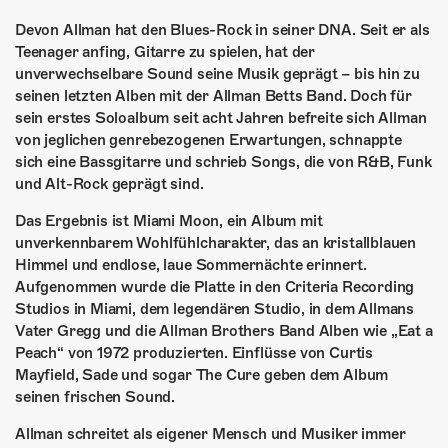
ÜBER UNS
Devon Allman hat den Blues-Rock in seiner DNA. Seit er als
GÖNNEREI
Teenager anfing, Gitarre zu spielen, hat der
unverwechselbare Sound seine Musik geprägt – bis hin zu
SHOP
seinen letzten Alben mit der Allman Betts Band. Doch für
sein erstes Soloalbum seit acht Jahren befreite sich Allman
MITMACHEN
von jeglichen genrebezogenen Erwartungen, schnappte
sich eine Bassgitarre und schrieb Songs, die von R&B, Funk
und Alt-Rock geprägt sind.
Das Ergebnis ist Miami Moon, ein Album mit
unverkennbarem Wohlfühlcharakter, das an kristallblauen
Himmel und endlose, laue Sommernächte erinnert.
Aufgenommen wurde die Platte in den Criteria Recording
Studios in Miami, dem legendären Studio, in dem Allmans
Vater Gregg und die Allman Brothers Band Alben wie „Eat a
Peach“ von 1972 produzierten. Einflüsse von Curtis
Mayfield, Sade und sogar The Cure geben dem Album
seinen frischen Sound.
Allman schreitet als eigener Mensch und Musiker immer