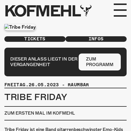
KOFMEHL
PROGRAMM
TICKETS
INFOS
FABRIKGEFLÜSTER
GALERIE
DIESER ANLASS LIEGT IN DER
ZUM
VERGANGENHEIT
PROGRAMM
FOTOGALERIE
FREITAG.26.05.2023
-
RAUMBAR
PHOTOMAT
TRIBE FRIDAY
INFOS
ZUM ERSTEN MAL IM KOFMEHL
KONTAKT
Tribe Friday ist eine Band gitarrenbeschwingter Emo-Kids