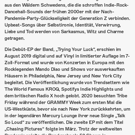
ÜBER UNS
aus den Wäldern Schwedens, die die schroffen Indie-Rock-
Dancehall-Sounds der frühen 2000er mit der Nach-
GÖNNEREI
Pandemie-Party-Glückseligkeit der Generation Z verbinden.
Upbeat-Songs über Selbstironie, Identität, Verwirrung,
SHOP
Liebe und Tod werden von Sarkasmus, Witz und Charme
getragen.
MITMACHEN
Die Debüt-EP der Band, „Trying Your Luck“, erschien im
August 2019 digital und auf Vinyl in limitierter Auflage im 7-
Zoll-Format und wurde von Konzerten in Europa mit den
Rocklegenden Mando Diao und Shows vor ausverkauften
Häusern in Philadelphia, New Jersey und New York City
begleitet. Die Veröffentlichung wurde von Trendsettern wie
The World Famous KROQ, Spotifys Indie Highlights und
dem britischen Radio X hoch gelobt. 2020 besuchten Tribe
Friday während der GRAMMY Week zum ersten Mal die
US-Westküste, bevor sie nach New York zurückkehrten, um
in der legendären Mercury Lounge ihrer neue Single „Talk
So Loud“ zu veröffentlichen. Die zweite EP mit dem Titel
„Chasing Pictures“ folgte im März. Trotz der weltweiten