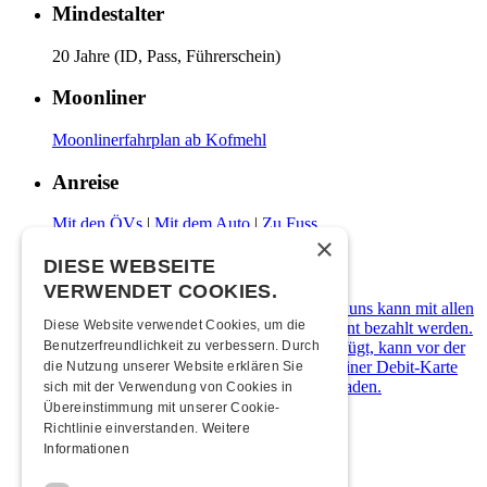
Mindestalter
20 Jahre (ID, Pass, Führerschein)
Moonliner
Moonlinerfahrplan ab Kofmehl
Anreise
Mit den ÖVs
|
Mit dem Auto
|
Zu Fuss
×
Zahlungsarten
DIESE WEBSEITE
VERWENDET COOKIES.
Die Kulturfabrik Kofmehl ist cashfree. Bei uns kann mit allen
Diese Website verwendet Cookies, um die
gängigen Debit- & Kreditkarten sowie Twint bezahlt werden.
Wer über kein digitales Zahlungsmittel verfügt, kann vor der
Benutzerfreundlichkeit zu verbessern. Durch
Abendkasse ein Kofmehl-Wallet in Form einer Debit-Karte
die Nutzung unserer Website erklären Sie
kostenlos beziehen und diese mit Bargeld laden.
sich mit der Verwendung von Cookies in
Übereinstimmung mit unserer Cookie-
Übernachten
Richtlinie einverstanden.
Weitere
Informationen
Jugendherberge Solothurn (inkl. Rabatt)