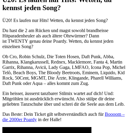
kennst jeden Song?
Ü20! Es laufen nur Hits! Wetten, du kennst jeden Song?
Du hast die 2 am Rücken und magst sowohl brandheisse
Hitparadenheuler als auch ältere Ohrwürmer? Dann
ist TWENTY genau deine Poardy. Wetten, du kennst jeden
einzelnen Song?
Ob Cro, Robin Schulz, Die Toten Hosen, Daft Punk, Abba,
Rihanna, Klangkarussell, Rednex, Macklemore, Fanta 4, Martin
Garrix, Rihanna, Avicii, Lady Gaga, LMFAO, Icona Pop, Michel
Telò, Beach Boys, The Bloody Beetroots, Eminem, Liquido, Kid
Rock, 50Cent, MGMT, Die Ärzte, Klingande, Pharell Williams,
Daft Punk oder Aqua – alles kommt zum Zug.
Ein heisser, äusserst tanzbarer Stilmix wartet auf dich! Und:
Mitgröhlen ist ausdrücklich erwünscht. Also stülpe dir deine
geliebten Tanzschuhe über und schrei dir die Seele aus dem Leib.
Das Beste: Dein Ticket gilt selbstverständlich auch für
Boooom –
die 2000er Poardy
in der Halle!