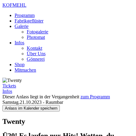
KOFMEHL
Programm
Fabrikgeflüster
Galerie
Fotogalerie
Photomat
Infos
Kontakt
Über Uns
Gönnerei
Shop
Mitmachen
Tickets
Infos
Dieser Anlass liegt in der Vergangenheit
zum Programm
Samstag.21.10.2023
-
Raumbar
Anlass im Kalender speichern
Twenty
Ü20! Es laufen nur Hits! Wetten, du