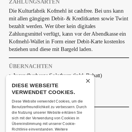
ZAHLUNGSARTEN
Die Kulturfabrik Kofmehl ist cashfree. Bei uns kann
mit allen gängigen Debit- & Kreditkarten sowie Twint
bezahlt werden. Wer über kein digitales
Zahlungsmittel verfügt, kann vor der Abendkasse ein
Kofmehl-Wallet in Form einer Debit-Karte kostenlos
beziehen und diese mit Bargeld laden.
ÜBERNACHTEN
Jugendherberge Solothurn (inkl. Rabatt)
×
Hotel Kreuz Solothurn
DIESE WEBSEITE
H4 Hotel
VERWENDET COOKIES.
Weitere Unterkünfte
Diese Website verwendet Cookies, um die
Benutzerfreundlichkeit zu verbessern. Durch
die Nutzung unserer Website erklären Sie
ESSENSTIPPS
sich mit der Verwendung von Cookies in
Übereinstimmung mit unserer Cookie-
Pier 11
Richtlinie einverstanden.
Weitere