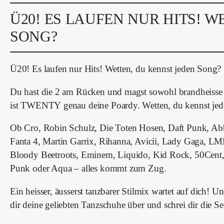
Ü20! ES LAUFEN NUR HITS! W
SONG?
Ü20! Es laufen nur Hits! Wetten, du kennst jeden Song?
Du hast die 2 am Rücken und magst sowohl brandheisse 
ist TWENTY genau deine Poardy. Wetten, du kennst jed
Ob Cro, Robin Schulz, Die Toten Hosen, Daft Punk, Ab
Fanta 4, Martin Garrix, Rihanna, Avicii, Lady Gaga, L
Bloody Beetroots, Eminem, Liquido, Kid Rock, 50Cent,
Punk oder Aqua – alles kommt zum Zug.
Ein heisser, äusserst tanzbarer Stilmix wartet auf dich! U
dir deine geliebten Tanzschuhe über und schrei dir die S