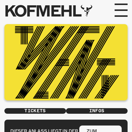
KOFMEHL
PROGRAMM
FABRIKGEFLÜSTER
GALERIE
FOTOGALERIE
PHOTOMAT
INFOS
TICKETS
INFOS
KONTAKT
DIESER ANLASS LIEGT IN DER
ZUM