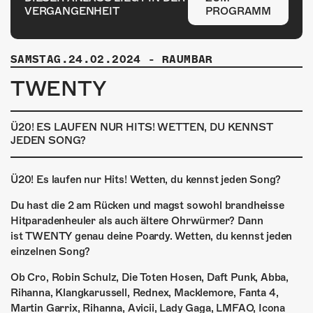
ÜBER UNS
VERGANGENHEIT
PROGRAMM
GÖNNEREI
SAMSTAG.24.02.2024
-
RAUMBAR
SHOP
TWENTY
MITMACHEN
Ü20! ES LAUFEN NUR HITS! WETTEN, DU KENNST
JEDEN SONG?
Ü20! Es laufen nur Hits! Wetten, du kennst jeden Song?
Du hast die 2 am Rücken und magst sowohl brandheisse
Hitparadenheuler als auch ältere Ohrwürmer? Dann
ist TWENTY genau deine Poardy. Wetten, du kennst jeden
einzelnen Song?
Ob Cro, Robin Schulz, Die Toten Hosen, Daft Punk, Abba,
Rihanna, Klangkarussell, Rednex, Macklemore, Fanta 4,
Martin Garrix, Rihanna, Avicii, Lady Gaga, LMFAO, Icona