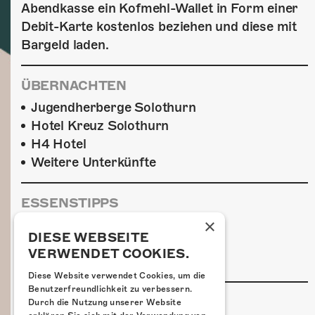
Abendkasse ein Kofmehl-Wallet in Form einer
Debit-Karte kostenlos beziehen und diese mit
Bargeld laden.
ÜBERNACHTEN
Jugendherberge Solothurn
Hotel Kreuz Solothurn
H4 Hotel
Weitere Unterkünfte
ESSENSTIPPS
×
Pier 11
DIESE WEBSEITE
Restaurant Kreuz
VERWENDET COOKIES.
Pittaria
Diese Website verwendet Cookies, um die
Benutzerfreundlichkeit zu verbessern.
LINKS & PARTNER
Durch die Nutzung unserer Website