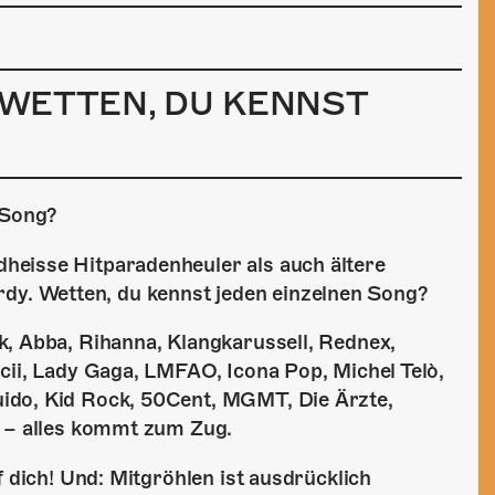
! WETTEN, DU KENNST
 Song?
heisse Hitparadenheuler als auch ältere
. Wetten, du kennst jeden einzelnen Song?
k, Abba, Rihanna, Klangkarussell, Rednex,
cii, Lady Gaga, LMFAO, Icona Pop, Michel Telò,
ido, Kid Rock, 50Cent, MGMT, Die Ärzte,
a – alles kommt zum Zug.
f dich! Und: Mitgröhlen ist ausdrücklich