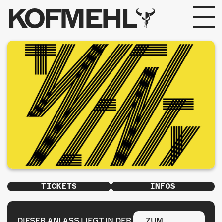
KOFMEHL
PROGRAMM
FABRIKGEFLÜSTER
GALERIE
FOTOGALERIE
PHOTOMAT
INFOS
TICKETS
INFOS
KONTAKT
DIESER ANLASS LIEGT IN DER
ZUM