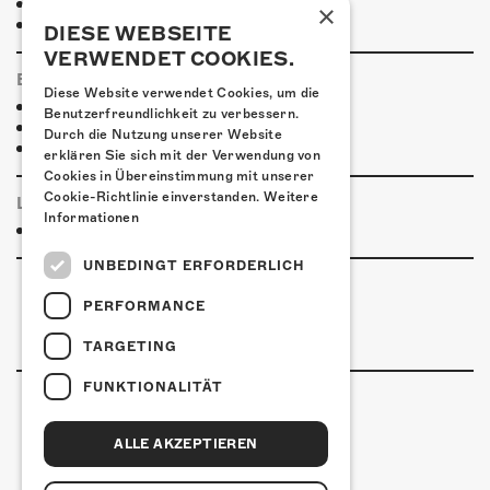
H4 Hotel
×
Weitere Unterkünfte
DIESE WEBSEITE
VERWENDET COOKIES.
ESSENSTIPPS
Diese Website verwendet Cookies, um die
Pier 11
Benutzerfreundlichkeit zu verbessern.
Restaurant Kreuz
Durch die Nutzung unserer Website
Pittaria
erklären Sie sich mit der Verwendung von
Cookies in Übereinstimmung mit unserer
Cookie-Richtlinie einverstanden.
Weitere
LINKS & PARTNER
Informationen
Facebook-Event
UNBEDINGT ERFORDERLICH
PERFORMANCE
TARGETING
FUNKTIONALITÄT
ALLE AKZEPTIEREN
Kulturfabrik Kofmehl
Kofmehlweg 1