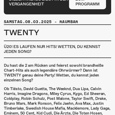
ÜBER UNS
VERGANGENHEIT
PROGRAMM
GÖNNEREI
SAMSTAG.08.03.2025
-
RAUMBAR
SHOP
TWENTY
MITMACHEN
Ü20! ES LAUFEN NUR HITS! WETTEN, DU KENNST
JEDEN SONG?
Du hast die 2 am Rücken und feierst sowohl brandheiße
Chart-Hits als auch legendäre Ohrwürmer? Dann ist
TWENTY genau deine Party! Wetten, du kennst jeden
einzelnen Song?
Ob Tiësto, David Guetta, The Weeknd, Dua Lipa, Calvin
Harris, Imagine Dragons, Miley Cyrus, Kygo, Ed Sheeran,
Coldplay, Robin Schulz, Post Malone, Taylor Swift, Drake,
Bruno Mars, Mark Ronson, Felix Jaehn, Ava Max, Justin
Timberlake, Swedish House Mafia, Macklemore, Lady Gaga,
Eminem, 50 Cent, Kid Cudi, Die Ärzte, Die Toten Hosen,