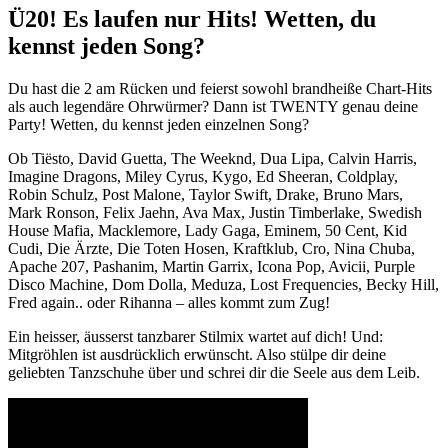
Ü20! Es laufen nur Hits! Wetten, du
kennst jeden Song?
Du hast die 2 am Rücken und feierst sowohl brandheiße Chart-Hits
als auch legendäre Ohrwürmer? Dann ist TWENTY genau deine
Party! Wetten, du kennst jeden einzelnen Song?
Ob Tiësto, David Guetta, The Weeknd, Dua Lipa, Calvin Harris,
Imagine Dragons, Miley Cyrus, Kygo, Ed Sheeran, Coldplay,
Robin Schulz, Post Malone, Taylor Swift, Drake, Bruno Mars,
Mark Ronson, Felix Jaehn, Ava Max, Justin Timberlake, Swedish
House Mafia, Macklemore, Lady Gaga, Eminem, 50 Cent, Kid
Cudi, Die Ärzte, Die Toten Hosen, Kraftklub, Cro, Nina Chuba,
Apache 207, Pashanim, Martin Garrix, Icona Pop, Avicii, Purple
Disco Machine, Dom Dolla, Meduza, Lost Frequencies, Becky Hill,
Fred again.. oder Rihanna – alles kommt zum Zug!
Ein heisser, äusserst tanzbarer Stilmix wartet auf dich! Und:
Mitgröhlen ist ausdrücklich erwünscht. Also stülpe dir deine
geliebten Tanzschuhe über und schrei dir die Seele aus dem Leib.