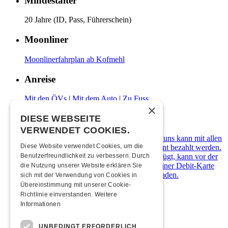
Mindestalter
20 Jahre (ID, Pass, Führerschein)
Moonliner
Moonlinerfahrplan ab Kofmehl
Anreise
Mit den ÖVs
|
Mit dem Auto
|
Zu Fuss
×
Zahlungsarten
DIESE WEBSEITE
VERWENDET COOKIES.
Die Kulturfabrik Kofmehl ist cashfree. Bei uns kann mit allen
Diese Website verwendet Cookies, um die
gängigen Debit- & Kreditkarten sowie Twint bezahlt werden.
Wer über kein digitales Zahlungsmittel verfügt, kann vor der
Benutzerfreundlichkeit zu verbessern. Durch
Abendkasse ein Kofmehl-Wallet in Form einer Debit-Karte
die Nutzung unserer Website erklären Sie
kostenlos beziehen und diese mit Bargeld laden.
sich mit der Verwendung von Cookies in
Übereinstimmung mit unserer Cookie-
Übernachten
Richtlinie einverstanden.
Weitere
Informationen
Jugendherberge Solothurn
Hotel Kreuz Solothurn
UNBEDINGT ERFORDERLICH